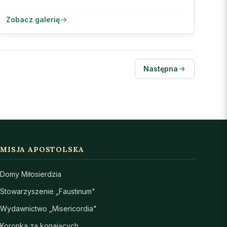
Zobacz galerię
Następna
MISJA APOSTOLSKA
Domy Miłosierdzia
Stowarzyszenie „Faustinum"
Wydawnictwo „Misericordia"
Koronka za konających