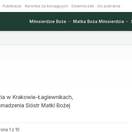
Publikacje
Koronka za konających
Dzienniczek
Do pobrania
Miłosierdzie Boże
Matka Boża Miłosierdzia
zia w Krakowie-Łagiewnikach,
omadzenia Sióstr Matki Bożej
rona 1 z 10