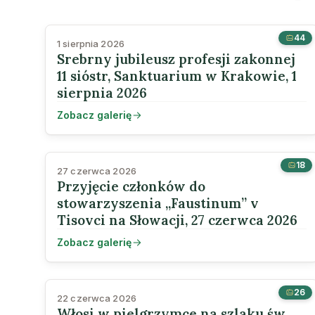
44
1 sierpnia 2026
Srebrny jubileusz profesji zakonnej
11 sióstr, Sanktuarium w Krakowie, 1
sierpnia 2026
Zobacz galerię
18
27 czerwca 2026
Przyjęcie członków do
stowarzyszenia „Faustinum” v
Tisovci na Słowacji, 27 czerwca 2026
Zobacz galerię
26
22 czerwca 2026
Włosi w pielgrzymce na szlaku św.