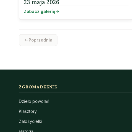
23 maja 2026
Zobacz galerię
Poprzednia
ZGROMADZENIE
Dzieło powołań
Klasztory
Założycielki
Historia