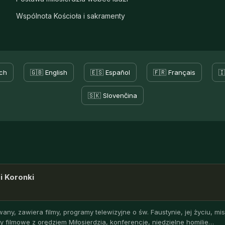
Wspólnota Kościoła i sakramenty
ch
🇬🇧 English
🇪🇸 Español
🇫🇷 Français
🇮
🇸🇰 Slovenčina
i Koronki
any, zawiera filmy, programy telewizyjne o św. Faustynie, jej życiu, misj
y filmowe z orędziem Miłosierdzia, konferencje, niedzielne homilie…