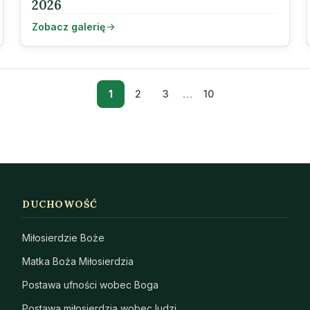
2026
Zobacz galerię
…
1
2
3
10
DUCHOWOŚĆ
Miłosierdzie Boże
Matka Boża Miłosierdzia
Postawa ufności wobec Boga
Postawa miłosierdzia wobec ludzi