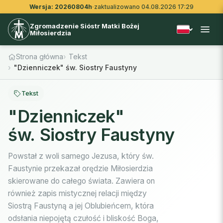
Wersja: 20260804h
·
zaktualizowano 04.08.2026 17:29
Zgromadzenie Sióstr Matki Bożej
Miłosierdzia
Strona główna
Tekst
"Dzienniczek" św. Siostry Faustyny
Tekst
"Dzienniczek"
św. Siostry Faustyny
Powstał z woli samego Jezusa, który św.
Faustynie przekazał orędzie Miłosierdzia
skierowane do całego świata. Zawiera on
również zapis mistycznej relacji między
Siostrą Faustyną a jej Oblubieńcem, która
odsłania niepojętą czułość i bliskość Boga,