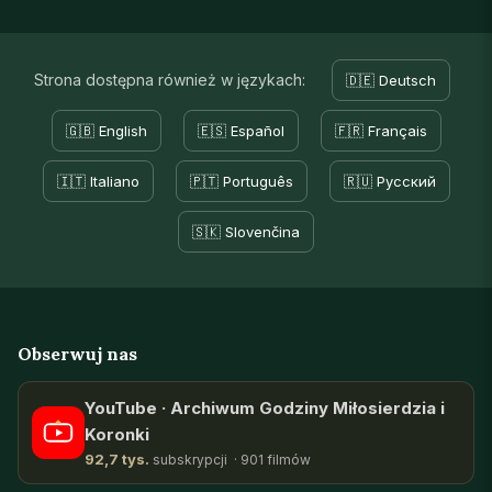
Strona dostępna również w językach:
🇩🇪 Deutsch
🇬🇧 English
🇪🇸 Español
🇫🇷 Français
🇮🇹 Italiano
🇵🇹 Português
🇷🇺 Русский
🇸🇰 Slovenčina
Obserwuj nas
YouTube · Archiwum Godziny Miłosierdzia i
Koronki
92,7 tys.
subskrypcji · 901 filmów