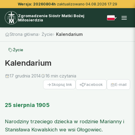
Wersja: 20260804h
·
zaktualizowano 04.08.2026 17:29
Zgromadzenie Sióstr Matki Bożej
Miłosierdzia
Strona główna
Życie
Kalendarium
Życie
Kalendarium
17 grudnia 2014
16 min czytania
Facebook
E-mail
Skopiuj link
25 sierpnia 1905
Narodziny trzeciego dziecka w rodzinie Marianny i
Stanisława Kowalskich we wsi Głogowiec.