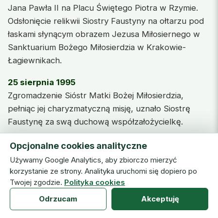
Jana Pawła II na Placu Świętego Piotra w Rzymie.
Odsłonięcie relikwii Siostry Faustyny na ołtarzu pod
łaskami słynącym obrazem Jezusa Miłosiernego w
Sanktuarium Bożego Miłosierdzia w Krakowie-
Łagiewnikach.
25 sierpnia 1995
Zgromadzenie Sióstr Matki Bożej Miłosierdzia,
pełniąc jej charyzmatyczną misję, uznało Siostrę
Faustynę za swą duchową współzałożycielkę.
7 czerwca 1997
Opcjonalne cookies analityczne
Używamy Google Analytics, aby zbiorczo mierzyć
Pielgrzymka Ojca Świętego Jana Pawła II do
korzystanie ze strony. Analityka uruchomi się dopiero po
Twojej zgodzie.
Polityka cookies
Sanktuarium Bożego Miłosierdzia w Krakowie-
Łagiewnikach, modlitwa przed łaskami słynącym
Odrzucam
Akceptuję
obrazem Jezusa Miłosiernego i przy relikwiach bł.