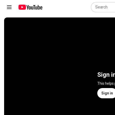
Sign i
This helps
Sign in