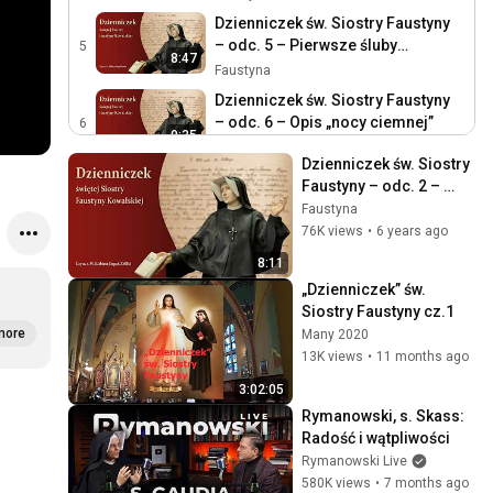
Dzienniczek św. Siostry Faustyny
– odc. 5 – Pierwsze śluby
5
8:47
zakonne
Faustyna
Dzienniczek św. Siostry Faustyny
– odc. 6 – Opis „nocy ciemnej”
6
9:35
Faustyna
Dzienniczek św. Siostry 
Dzienniczek św. Siostry Faustyny
Faustyny – odc. 2 – 
– odc. 7 – Stan duszy po
7
Postulat – pokusa 
Faustyna
9:26
„ciemnej nocy”
Faustyna
opuszczenia klasztoru 
76K views
•
6 years ago
– wizja czyśćca
Dzienniczek św. Siostry Faustyny
8:11
– odc. 8 – Juniorat – dom
8
„Dzienniczek” św. 
9:07
główny w Warszawie
Faustyna
Siostry Faustyny cz.1
Dzienniczek św. Siostry Faustyny
more
Many 2020
– odc. 9 – Pierwszy pobyt w
9
13K views
•
11 months ago
8:59
Wilnie i pobyt w Kiekrzu
Faustyna
3:02:05
Dzienniczek św. Siostry Faustyny
Rymanowski, s. Skass: 
– odc. 10 – Objawienie obrazu i
10
Radość i wątpliwości
8:29
święta Miłosierdzia
Faustyna
Rymanowski Live
580K views
•
7 months ago
Dzienniczek św. Siostry Faustyny