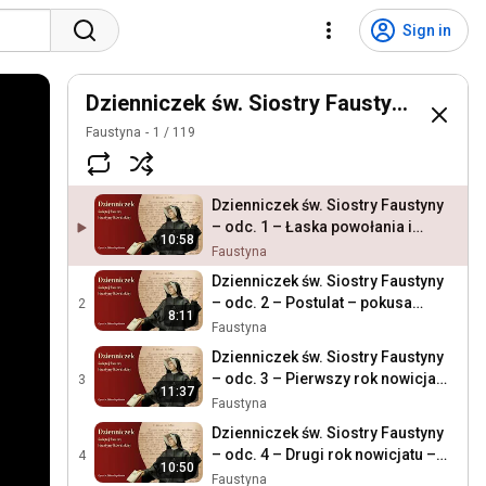
Sign in
Dzienniczek św. Siostry Faustyny Kowals
Faustyna
1
/
119
Dzienniczek św. Siostry Faustyny
– odc. 1 – Łaska powołania i
10:58
wstąpienie do klasztoru
Faustyna
Dzienniczek św. Siostry Faustyny
– odc. 2 – Postulat – pokusa
2
8:11
opuszczenia klasztoru – wizja
Faustyna
czyśćca
Dzienniczek św. Siostry Faustyny
– odc. 3 – Pierwszy rok nowicjatu
3
11:37
– początek biernej nocy zmysłów
Faustyna
Dzienniczek św. Siostry Faustyny
– odc. 4 – Drugi rok nowicjatu –
4
10:50
sen o św. Teresie
Faustyna