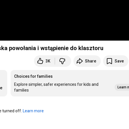
ska powołania i wstąpienie do klasztoru
3K
Share
Save
Choices for families
Explore simpler, safer experiences for kids and
Learn 
re
families
turned off. 
Learn more