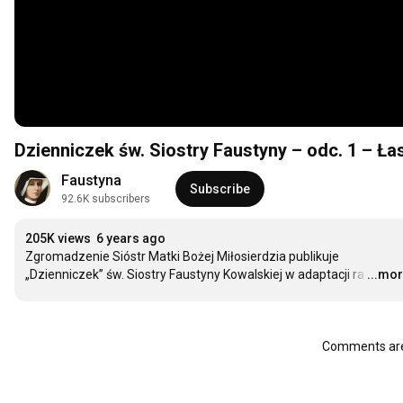
Dzienniczek św. Siostry Faustyny – odc. 1 – Ła
Faustyna
Subscribe
92.6K subscribers
205K views
6 years ago
Zgromadzenie Sióstr Matki Bożej Miłosierdzia publikuje 
„Dzienniczek” św. Siostry Faustyny Kowalskiej w adaptacji ra
…
...mo
Comments are 