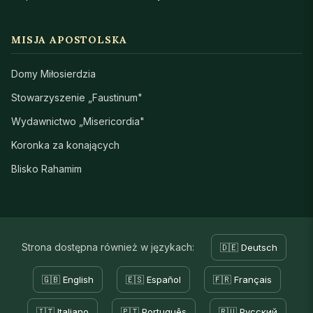
MISJA APOSTOLSKA
Domy Miłosierdzia
Stowarzyszenie „Faustinum"
Wydawnictwo „Misericordia"
Koronka za konających
Blisko Rahamim
Strona dostępna również w językach:
🇩🇪 Deutsch
🇬🇧 English
🇪🇸 Español
🇫🇷 Français
🇮🇹 Italiano
🇵🇹 Português
🇷🇺 Русский