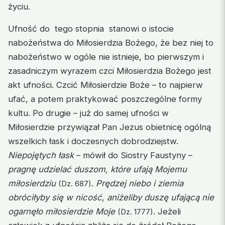
życiu.
Ufność do tego stopnia stanowi o istocie
nabożeństwa do Miłosierdzia Bożego, że bez niej to
nabożeństwo w ogóle nie istnieje, bo pierwszym i
zasadniczym wyrazem czci Miłosierdzia Bożego jest
akt ufności. Czcić Miłosierdzie Boże – to najpierw
ufać, a potem praktykować poszczególne formy
kultu. Po drugie – już do samej ufności w
Miłosierdzie przywiązał Pan Jezus obietnicę ogólną
wszelkich łask i doczesnych dobrodziejstw.
Niepojętych łask
– mówił do Siostry Faustyny –
pragnę udzielać duszom, które ufają Mojemu
miłosierdziu
.
Prędzej niebo i ziemia
(Dz. 687)
obróciłyby się w nicość, aniżeliby duszę ufającą nie
ogarnęło miłosierdzie Moje
. Jeżeli
(Dz. 1777)