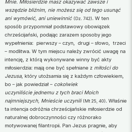
Mnie. Miłosierdzie masz okazywać zawsze i
wszędzie bliźnim, nie możesz się od tego usunąć
ani wymówić, ani uniewinnić
. W ten
(Dz. 742)
sposób przypomniał podstawowy obowiązek
chrześcijański, podając zarazem sposoby jego
wypełnienia: pierwszy – czyn, drugi – słowo, trzeci
– modlitwa. W tym miejscu należy zwrócić uwagę na
intencję, z którą wykonywane winny być akty
miłosierdzia: mają one być spełniane z
miłości do
Jezusa
, który utożsamia się z każdym człowiekiem,
bo – jak powiedział –
cokolwiek
uczyniliście jednemu z tych braci Moich
najmniejszych, Mnieście uczynili
. Właśnie
(Mt 25, 40)
ta intencja odróżnia chrześcijańskie miłosierdzie od
naturalnej dobroczynności czy różnorako
motywowanej filantropii. Pan Jezus pragnie, aby