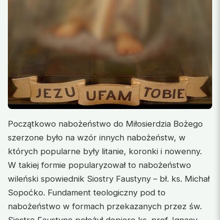
Początkowo nabożeństwo do Miłosierdzia Bożego
szerzone było na wzór innych nabożeństw, w
których popularne były litanie, koronki i nowenny.
W takiej formie popularyzował to nabożeństwo
wileński spowiednik Siostry Faustyny – bł. ks. Michał
Sopoćko. Fundament teologiczny pod to
nabożeństwo w formach przekazanych przez św.
Siostrę Faustynę położył dopiero ks. prof. Ignacy