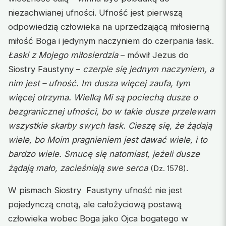
niezachwianej ufności. Ufność jest pierwszą
odpowiedzią człowieka na uprzedzającą miłosierną
miłość Boga i jedynym naczyniem do czerpania łask.
Łaski z Mojego miłosierdzia
– mówił Jezus do
Siostry Faustyny –
czerpie się jednym naczyniem, a
nim jest – ufność. Im dusza więcej zaufa, tym
więcej otrzyma. Wielką Mi są pociechą dusze o
bezgranicznej ufności, bo w takie dusze przelewam
wszystkie skarby swych łask. Cieszę się, że żądają
wiele, bo Moim pragnieniem jest dawać wiele, i to
bardzo wiele. Smucę się natomiast, jeżeli dusze
żądają mało, zacieśniają swe serca
.
(Dz. 1578)
W pismach Siostry Faustyny ufność nie jest
pojedynczą cnotą, ale całożyciową postawą
człowieka wobec Boga jako Ojca bogatego w