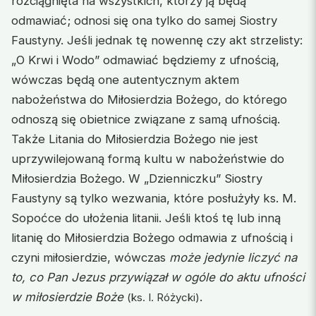
rozciągnięta na wszystkich, którzy ją będą
odmawiać; odnosi się ona tylko do samej Siostry
Faustyny. Jeśli jednak tę nowennę czy akt strzelisty:
„O Krwi i Wodo” odmawiać będziemy z ufnością,
wówczas będą one autentycznym aktem
nabożeństwa do Miłosierdzia Bożego, do którego
odnoszą się obietnice związane z samą ufnością.
Także Litania do Miłosierdzia Bożego nie jest
uprzywilejowaną formą kultu w nabożeństwie do
Miłosierdzia Bożego. W „Dzienniczku” Siostry
Faustyny są tylko wezwania, które posłużyły ks. M.
Sopoćce do ułożenia litanii. Jeśli ktoś tę lub inną
litanię do Miłosierdzia Bożego odmawia z ufnością i
czyni miłosierdzie, wówczas
może jedynie liczyć na
to, co Pan Jezus przywiązał w ogóle do aktu ufności
w miłosierdzie Boże
.
(ks. I. Różycki)