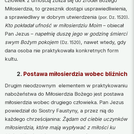
człowiek z ufnością zbliża się do źródeł Bożego
Miłosierdzia, to grzesznik dostąpi usprawiedliwienia,
a sprawiedliwy w dobrym utwierdzenia
.
(por. Dz. 1520)
Kto pokładał ufność w miłosierdziu Moim
– obiecał
Pan Jezus –
napełnię duszę jego w godzinę śmierci
swym Bożym pokojem
, nawet wtedy, gdy
(Dz. 1520)
dana osoba nie praktykowała konkretnych form
kultu.
2.
Postawa miłosierdzia wobec bliźnich
Drugim nieodzownym elementem w praktykowaniu
nabożeństwa do Miłosierdzia Bożego jest postawa
miłosierdzia wobec drugiego człowieka. Pan Jezus
powiedział do Siostry Faustyny, a przez nią do
każdego chrześcijanina:
Żądam od ciebie uczynków
miłosierdzia, które mają wypływać z miłości ku