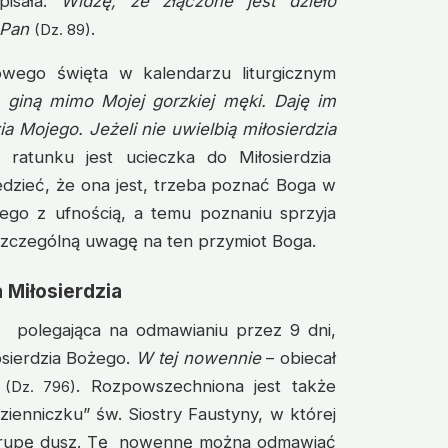
pisała:
Widzę, że złączone jest dzieło
 Pan
.
(Dz. 89)
owego święta w kalendarzu liturgicznym
 giną mimo Mojej gorzkiej męki. Daję im
ia Mojego. Jeżeli nie uwielbią miłosierdzia
ką ratunku jest ucieczka do Miłosierdzia
edzieć, że ona jest, trzeba poznać Boga w
Niego z ufnością, a temu poznaniu sprzyja
szczególną uwagę na ten przymiot Boga.
 Miłosierdzia
 polegająca na odmawianiu przez 9 dni,
osierdzia Bożego.
W tej nowennie
– obiecał
. Rozpowszechniona jest także
(Dz. 796)
ienniczku” św. Siostry Faustyny, w której
grupę dusz. Tę nowennę można odmawiać