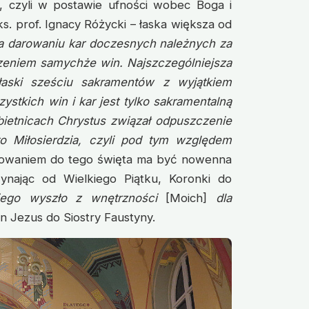
 czyli w postawie ufności wobec Boga i
 ks. prof. Ignacy Różycki – łaska większa od
a darowaniu kar doczesnych należnych za
czeniem samychże win. Najszczególniejsza
łaski sześciu sakramentów z wyjątkiem
stkich win i kar jest tylko sakramentalną
bietnicach Chrystus związał odpuszczenie
o Miłosierdzia, czyli pod tym względem
owaniem do tego święta ma być nowenna
ynając od Wielkiego Piątku, Koronki do
jego wyszło z wnętrzności
[Moich]
dla
n Jezus do Siostry Faustyny.