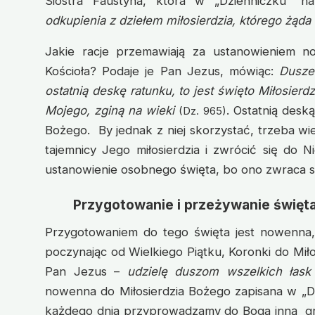
Siostra Faustyna, która w „Dzienniczku” na
odkupienia z dziełem miłosierdzia, którego żąda
Jakie racje przemawiają za ustanowieniem n
Kościoła? Podaje je Pan Jezus, mówiąc:
Dusze
ostatnią deskę ratunku, to jest święto Miłosierdz
Mojego, zginą na wieki
. Ostatnią des
(Dz. 965)
Bożego. By jednak z niej skorzystać, trzeba wi
tajemnicy Jego miłosierdzia i zwrócić się do 
ustanowienie osobnego święta, bo ono zwraca 
Przygotowanie i przeżywanie święta
Przygotowaniem do tego święta jest nowenna,
poczynając od Wielkiego Piątku, Koronki do Mił
Pan Jezus –
udzielę duszom wszelkich łask
nowenna do Miłosierdzia Bożego zapisana w „Dz
każdego dnia przyprowadzamy do Boga inną 