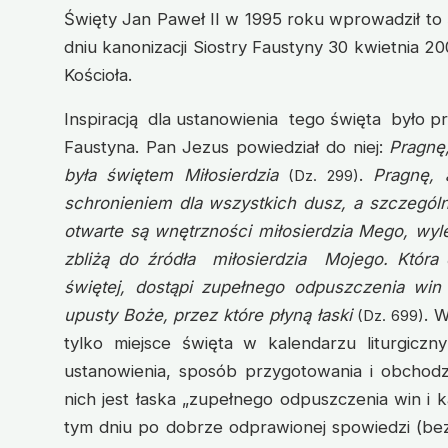
Święty Jan Paweł II w 1995 roku wprowadził to 
dniu kanonizacji Siostry Faustyny 30 kwietnia 20
Kościoła.
Inspiracją dla ustanowienia tego święta było p
Faustyna. Pan Jezus powiedział do niej:
Pragnę
była świętem Miłosierdzia
.
Pragnę, 
(Dz. 299)
schronieniem dla wszystkich dusz, a szczegól
otwarte są wnętrzności miłosierdzia Mego, wyl
zbliżą do źródła miłosierdzia Mojego. Która
świętej, dostąpi zupełnego odpuszczenia win
upusty Boże, przez które płyną łaski
. 
(Dz. 699)
tylko miejsce święta w kalendarzu liturgiczn
ustanowienia, sposób przygotowania i obchodze
nich jest łaska „zupełnego odpuszczenia win i 
tym dniu po dobrze odprawionej spowiedzi (bez