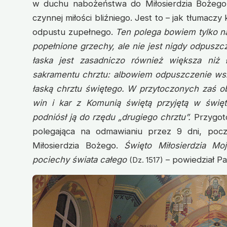
w duchu nabożeństwa do Miłosierdzia Bożego,
czynnej miłości bliźniego. Jest to – jak tłumaczy
odpustu zupełnego.
Ten polega bowiem tylko n
popełnione grzechy, ale nie jest nigdy odpusz
łaska jest zasadniczo również większa niż 
sakramentu chrztu: albowiem odpuszczenie wszy
łaską chrztu świętego. W przytoczonych zaś o
win i kar z Komunią świętą przyjętą w święt
podniósł ją do rzędu „drugiego chrztu”.
Przygot
polegająca na odmawianiu przez 9 dni, pocz
Miłosierdzia Bożego.
Święto Miłosierdzia Mo
pociechy świata całego
– powiedział Pa
(Dz. 1517)