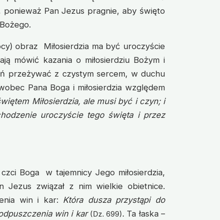
ć, ponieważ Pan Jezus pragnie, aby święto
 Bożego.
cy) obraz Miłosierdzia ma być uroczyście
ają mówić kazania o miłosierdziu Bożym i
ień przeżywać z czystym sercem, w duchu
wobec Pana Boga i miłosierdzia względem
więtem Miłosierdzia, ale musi być i czyn; i
hodzenie uroczyście tego święta i przez
j czci Boga w tajemnicy Jego miłosierdzia,
 Jezus związał z nim wielkie obietnice.
enia win i kar:
Która dusza przystąpi do
odpuszczenia win i kar
. Ta łaska –
(Dz. 699)