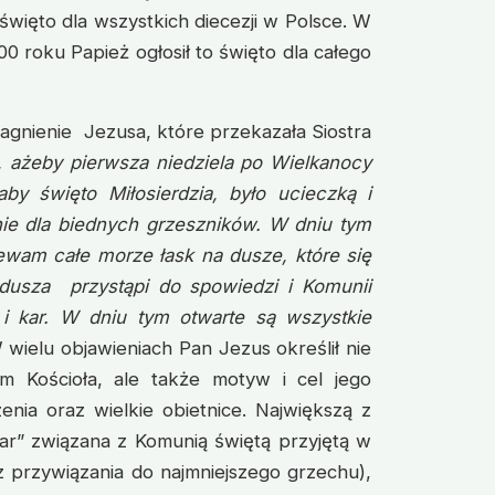
święto dla wszystkich diecezji w Polsce. W
00 roku Papież ogłosił to święto dla całego
ragnienie Jezusa, które przekazała Siostra
, ażeby pierwsza niedziela po Wielkanocy
aby święto Miłosierdzia, było ucieczką i
nie dla biednych grzeszników. W dniu tym
ewam całe morze łask na dusze, które się
 dusza przystąpi do spowiedzi i Komunii
 i kar. W dniu tym otwarte są wszystkie
W wielu objawieniach Pan Jezus określił nie
ym Kościoła, ale także motyw i cel jego
nia oraz wielkie obietnice. Największą z
kar” związana z Komunią świętą przyjętą w
 przywiązania do najmniejszego grzechu),