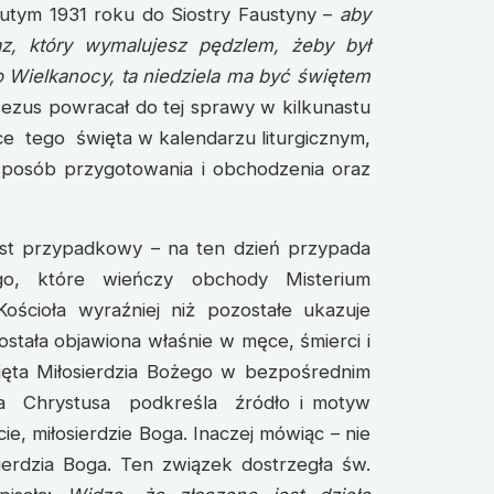
utym 1931 roku do Siostry Faustyny –
aby
az, który wymalujesz pędzlem, żeby był
 Wielkanocy, ta niedziela ma być świętem
Jezus powracał do tej sprawy w kilkunastu
sce tego święta w kalendarzu liturgicznym,
 sposób przygotowania i obchodzenia oraz
jest przypadkowy – na ten dzień przypada
go, które wieńczy obchody Misterium
Kościoła wyraźniej niż pozostałe ukazuje
została objawiona właśnie w męce, śmierci i
ięta Miłosierdzia Bożego w bezpośrednim
ia Chrystusa podkreśla źródło i motyw
e, miłosierdzie Boga. Inaczej mówiąc – nie
sierdzia Boga. Ten związek dostrzegła św.