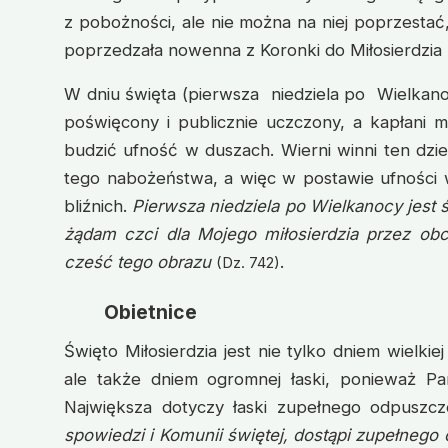
z pobożności, ale nie można na niej poprzesta
poprzedzała nowenna z Koronki do Miłosierdzia
W dniu święta (pierwsza niedziela po Wielkano
poświęcony i publicznie uczczony, a kapłani m
budzić ufność w duszach. Wierni winni ten dz
tego nabożeństwa, a więc w postawie ufności 
bliźnich.
Pierwsza niedziela po Wielkanocy jest ś
żądam czci dla Mojego miłosierdzia przez obc
cześć tego obrazu
.
(Dz. 742)
Obietnice
Święto Miłosierdzia jest nie tylko dniem wielkie
ale także dniem ogromnej łaski, ponieważ Pan
Największa dotyczy łaski zupełnego odpuszcz
spowiedzi i Komunii świętej, dostąpi zupełnego 