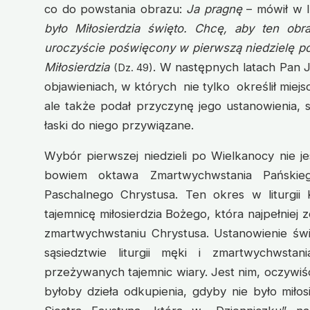
co do powstania obrazu:
Ja pragnę
– mówił w l
było Miłosierdzia święto. Chcę, aby ten obr
uroczyście poświęcony w pierwszą niedzielę po
Miłosierdzia
. W następnych latach Pan 
(Dz. 49)
objawieniach, w których nie tylko określił miej
ale także podał przyczynę jego ustanowienia,
łaski do niego przywiązane.
Wybór pierwszej niedzieli po Wielkanocy nie 
bowiem oktawa Zmartwychwstania Pańskie
Paschalnego Chrystusa. Ten okres w liturgii 
tajemnicę miłosierdzia Bożego, która najpełniej 
zmartwychwstaniu Chrystusa. Ustanowienie św
sąsiedztwie liturgii męki i zmartwychwstan
przeżywanych tajemnic wiary. Jest nim, oczywiści
byłoby dzieła odkupienia, gdyby nie było miło