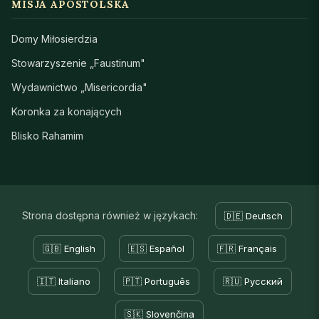
MISJA APOSTOLSKA
Domy Miłosierdzia
Stowarzyszenie „Faustinum"
Wydawnictwo „Misericordia"
Koronka za konających
Blisko Rahamim
Strona dostępna również w językach:
🇩🇪 Deutsch
🇬🇧 English
🇪🇸 Español
🇫🇷 Français
🇮🇹 Italiano
🇵🇹 Português
🇷🇺 Русский
🇸🇰 Slovenčina