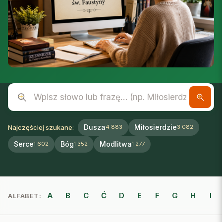
Wpisz słowo lub frazę
Dusza
Miłosierdzie
Najczęściej szukane:
4 883
3 082
Serce
Bóg
Modlitwa
1 602
1 352
1 277
A
B
C
Ć
D
E
F
G
H
I
ALFABET: