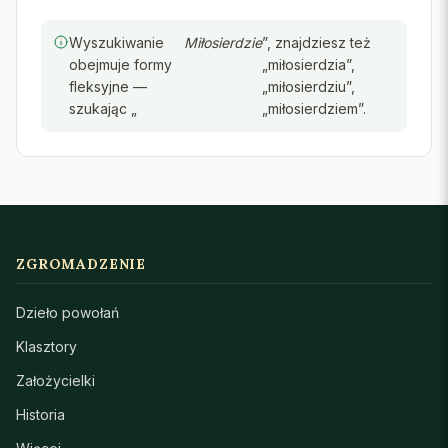
Wyszukiwanie
Miłosierdzie
”, znajdziesz też
obejmuje formy
„miłosierdzia”,
fleksyjne —
„miłosierdziu”,
szukając „
„miłosierdziem”.
ZGROMADZENIE
Dzieło powołań
Klasztory
Założycielki
Historia