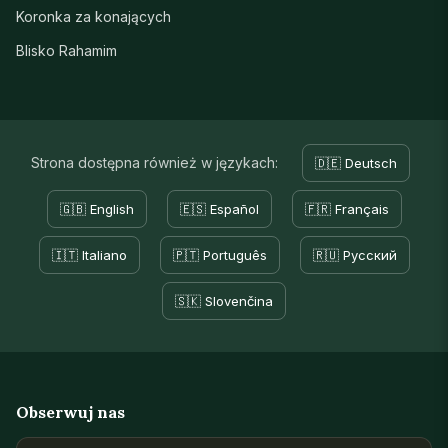
Koronka za konających
Blisko Rahamim
Strona dostępna również w językach:
🇩🇪 Deutsch
🇬🇧 English
🇪🇸 Español
🇫🇷 Français
🇮🇹 Italiano
🇵🇹 Português
🇷🇺 Русский
🇸🇰 Slovenčina
Obserwuj nas