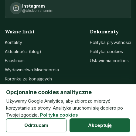
Instagram
@blisko_rahamim
Ważne linki
Dokumenty
Kontakty
Polityka prywatności
Aktualności (blog)
Polityka cookies
Faustinum
Ustawienia cookies
Wydawnictwo Misericordia
Koronka za konających
Sanktuarium w Łagiewnikach
Opcjonalne cookies analityczne
Wsparcie
Używamy Google Analytics, aby zbiorczo mierzyć
korzystanie ze strony. Analityka uruchomi się dopiero po
Twojej zgodzie.
Polityka cookies
© Zgromadzenie Sióstr Matki Bożej Miłosierdzia · ISMM
Odrzucam
Akceptuję
prototyp — wersja robocza (07.08.2026) · v20260804h