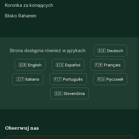
Koronka za konających
Blisko Rahamim
Strona dostępna również w językach:
🇩🇪 Deutsch
🇬🇧 English
🇪🇸 Español
🇫🇷 Français
🇮🇹 Italiano
🇵🇹 Português
🇷🇺 Русский
🇸🇰 Slovenčina
Obserwuj nas