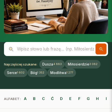
Wpisz słowo lub frazę
Dusza
Miłosierdzie
Najczęściej szukane:
4 883
3 082
Serce
Bóg
Modlitwa
1 602
1 352
1 277
A
B
C
Ć
D
E
F
G
H
I
ALFABET: