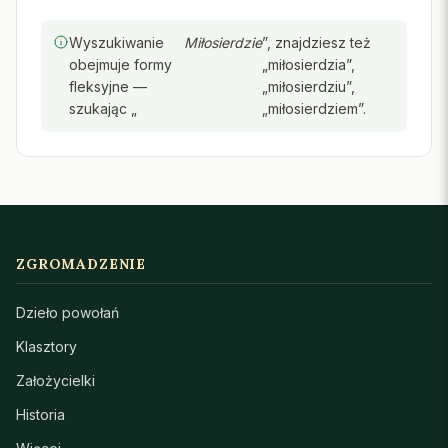
Wyszukiwanie
Miłosierdzie
”, znajdziesz też
obejmuje formy
„miłosierdzia”,
fleksyjne —
„miłosierdziu”,
szukając „
„miłosierdziem”.
ZGROMADZENIE
Dzieło powołań
Klasztory
Założycielki
Historia