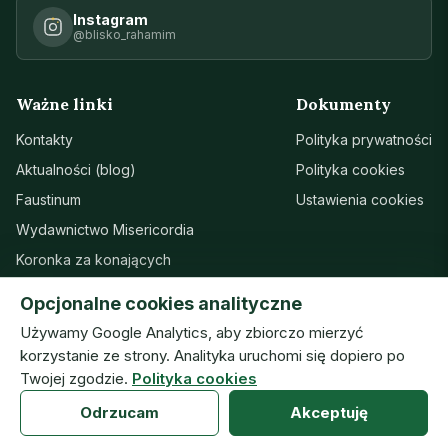
Instagram
@blisko_rahamim
Ważne linki
Dokumenty
Kontakty
Polityka prywatności
Aktualności (blog)
Polityka cookies
Faustinum
Ustawienia cookies
Wydawnictwo Misericordia
Koronka za konających
Sanktuarium w Łagiewnikach
Opcjonalne cookies analityczne
Wsparcie
Używamy Google Analytics, aby zbiorczo mierzyć
korzystanie ze strony. Analityka uruchomi się dopiero po
Twojej zgodzie.
Polityka cookies
© Zgromadzenie Sióstr Matki Bożej Miłosierdzia · ISMM
Odrzucam
Akceptuję
prototyp — wersja robocza (06.08.2026) · v20260804h