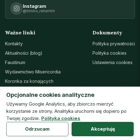
Instagram
@blisko_rahamim
Ważne linki
Dokumenty
Kontakty
Polityka prywatności
Aktualności (blog)
Polityka cookies
Faustinum
Ustawienia cookies
Wydawnictwo Misericordia
Koronka za konających
Sanktuarium w Łagiewnikach
Opcjonalne cookies analityczne
Wsparcie
Używamy Google Analytics, aby zbiorczo mierzyć
korzystanie ze strony. Analityka uruchomi się dopiero po
Twojej zgodzie.
Polityka cookies
© Zgromadzenie Sióstr Matki Bożej Miłosierdzia · ISMM
Odrzucam
Akceptuję
prototyp — wersja robocza (07.08.2026) · v20260804h