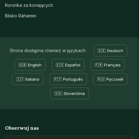
Koronka za konających
Blisko Rahamim
Strona dostępna również w językach:
🇩🇪 Deutsch
🇬🇧 English
🇪🇸 Español
🇫🇷 Français
🇮🇹 Italiano
🇵🇹 Português
🇷🇺 Русский
🇸🇰 Slovenčina
Obserwuj nas