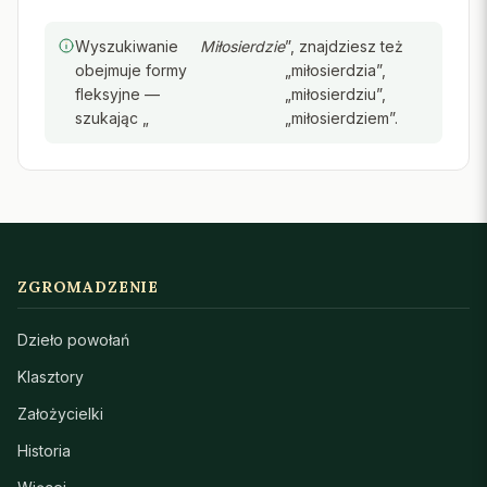
Wyszukiwanie
Miłosierdzie
”, znajdziesz też
obejmuje formy
„miłosierdzia”,
fleksyjne —
„miłosierdziu”,
szukając „
„miłosierdziem”.
ZGROMADZENIE
Dzieło powołań
Klasztory
Założycielki
Historia