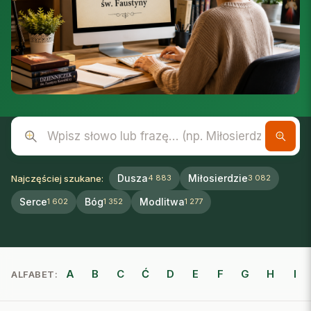
Wpisz słowo lub frazę
Dusza
Miłosierdzie
Najczęściej szukane:
4 883
3 082
Serce
Bóg
Modlitwa
1 602
1 352
1 277
A
B
C
Ć
D
E
F
G
H
I
ALFABET: