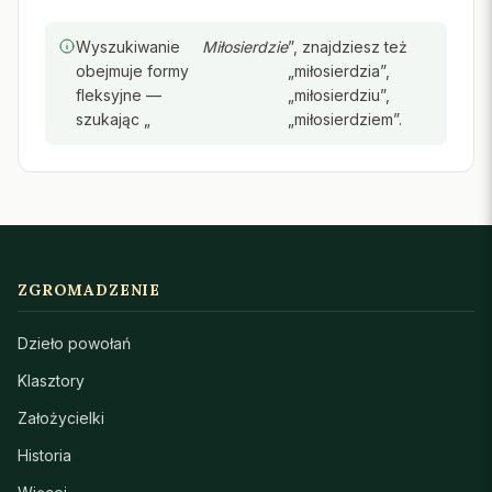
Wyszukiwanie
Miłosierdzie
”, znajdziesz też
obejmuje formy
„miłosierdzia”,
fleksyjne —
„miłosierdziu”,
szukając „
„miłosierdziem”.
ZGROMADZENIE
Dzieło powołań
Klasztory
Założycielki
Historia