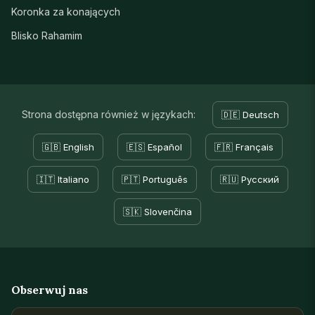
Koronka za konających
Blisko Rahamim
Strona dostępna również w językach:
🇩🇪 Deutsch
🇬🇧 English
🇪🇸 Español
🇫🇷 Français
🇮🇹 Italiano
🇵🇹 Português
🇷🇺 Русский
🇸🇰 Slovenčina
Obserwuj nas