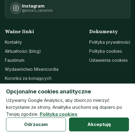
Instagram
@blisko_rahamim
Ważne linki
Dokumenty
Kontakty
Polityka prywatności
Aktualności (blog)
Polityka cookies
Faustinum
Ustawienia cookies
Wydawnictwo Misericordia
Koronka za konających
Sanktuarium w Łagiewnikach
Opcjonalne cookies analityczne
Wsparcie
Używamy Google Analytics, aby zbiorczo mierzyć
korzystanie ze strony. Analityka uruchomi się dopiero po
Twojej zgodzie.
Polityka cookies
© Zgromadzenie Sióstr Matki Bożej Miłosierdzia · ISMM
Odrzucam
Akceptuję
prototyp — wersja robocza (07.08.2026) · v20260804h