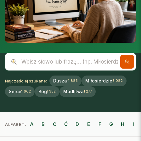
Wpisz słowo lub frazę
Dusza
Miłosierdzie
Najczęściej szukane:
4 883
3 082
Serce
Bóg
Modlitwa
1 602
1 352
1 277
A
B
C
Ć
D
E
F
G
H
I
ALFABET: