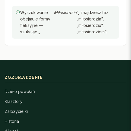
Wyszukiwanie
Miłosierdzie
”, znajdziesz też
obejmuje formy
„miłosierdzia”,
fleksyjne —
„miłosierdziu”,
szukając „
„miłosierdziem”.
ZGROMADZENIE
Dzieło powołań
Klasztory
Założycielki
Historia