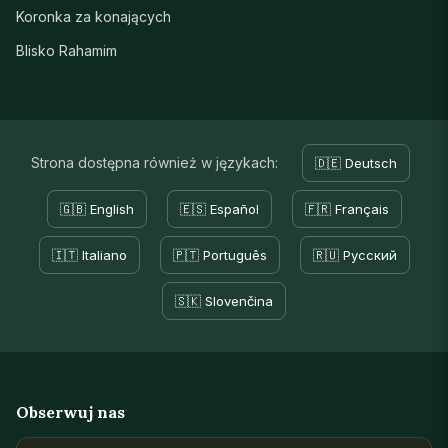
Koronka za konających
Blisko Rahamim
Strona dostępna również w językach:
🇩🇪 Deutsch
🇬🇧 English
🇪🇸 Español
🇫🇷 Français
🇮🇹 Italiano
🇵🇹 Português
🇷🇺 Русский
🇸🇰 Slovenčina
Obserwuj nas