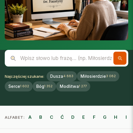
Wpisz słowo lub frazę
Dusza
Miłosierdzie
Najczęściej szukane:
4 883
3 082
Serce
Bóg
Modlitwa
1 602
1 352
1 277
A
B
C
Ć
D
E
F
G
H
I
ALFABET: