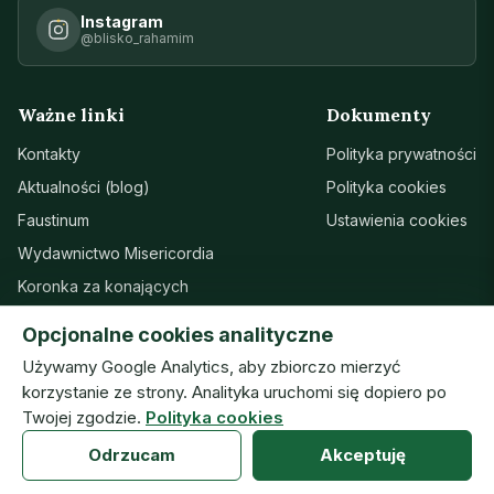
Instagram
@blisko_rahamim
Ważne linki
Dokumenty
Kontakty
Polityka prywatności
Aktualności (blog)
Polityka cookies
Faustinum
Ustawienia cookies
Wydawnictwo Misericordia
Koronka za konających
Sanktuarium w Łagiewnikach
Opcjonalne cookies analityczne
Wsparcie
Używamy Google Analytics, aby zbiorczo mierzyć
korzystanie ze strony. Analityka uruchomi się dopiero po
Twojej zgodzie.
Polityka cookies
© Zgromadzenie Sióstr Matki Bożej Miłosierdzia · ISMM
Odrzucam
Akceptuję
prototyp — wersja robocza (09.08.2026) · v20260804h