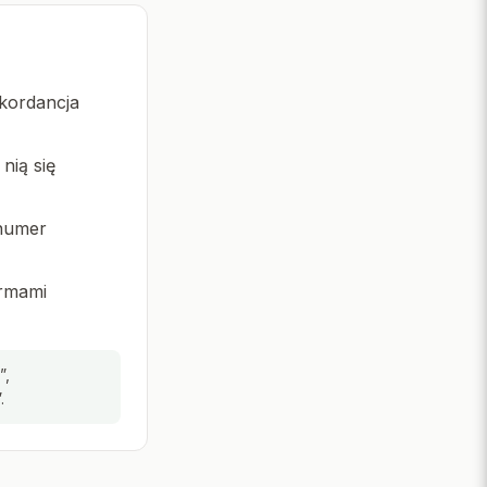
kordancja
nią się
 numer
ormami
”,
.