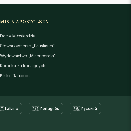
MISJA APOSTOLSKA
Domy Miłosierdzia
Stowarzyszenie „Faustinum"
Wydawnictwo „Misericordia"
Koronka za konających
Blisko Rahamim
🇹 Italiano
🇵🇹 Português
🇷🇺 Русский