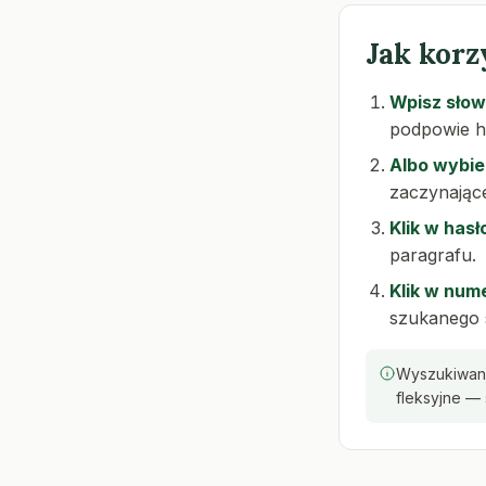
Jak korz
Wpisz sło
podpowie h
Albo wybier
zaczynające
Klik w hasł
paragrafu.
Klik w num
szukanego 
Wyszukiwani
fleksyjne — 