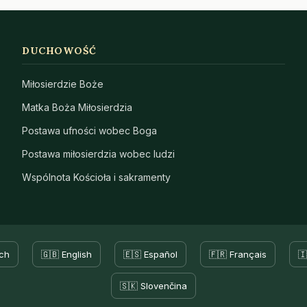
DUCHOWOŚĆ
Miłosierdzie Boże
Matka Boża Miłosierdzia
Postawa ufności wobec Boga
Postawa miłosierdzia wobec ludzi
Wspólnota Kościoła i sakramenty
ch
🇬🇧 English
🇪🇸 Español
🇫🇷 Français
🇮
🇸🇰 Slovenčina