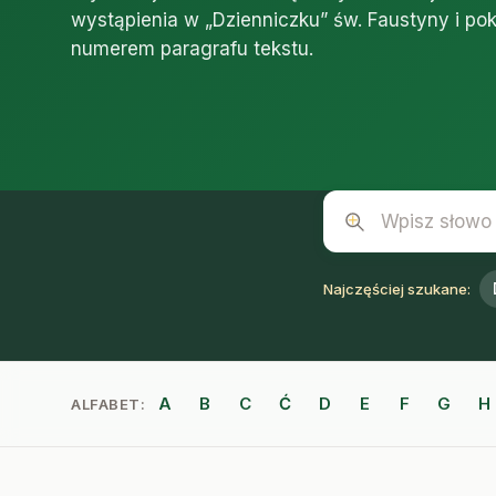
wystąpienia w „Dzienniczku” św. Faustyny i po
numerem paragrafu tekstu.
Wpisz słowo lub fra
Najczęściej szukane:
A
B
C
Ć
D
E
F
G
H
ALFABET: