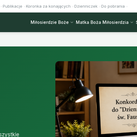
Publikacje
Koronka za konających
Dzienniczek
Do pobrania
Miłosierdzie Boże
Matka Boża Miłosierdzia
szystkie