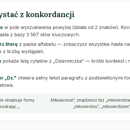
ystać z konkordancji
wo
w pole wyszukiwania powyżej (działa od 2 znaków). Kon
asła z bazy 3 567 słów kluczowych.
z literę
z paska alfabetu — zobaczysz wszystkie hasła na 
 z liczbą wystąpień.
o
pokaże listę cytatów z „Dzienniczka” — krótki kontekst i
er „Dz."
otwiera pełny tekst paragrafu z podświetlonymi f
słowa.
e obejmuje formy
Miłosierdzie
”, znajdziesz też „miłosierdzia
szukając „
„miłosierdziu”, „miłosierdziem”