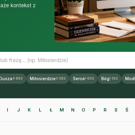
każe kontekst z
zę
Dusza
Miłosierdzie
Serce
Bóg
Modl
4 883
3 082
1 602
1 352
I
J
K
L
Ł
M
N
O
P
R
S
Ś