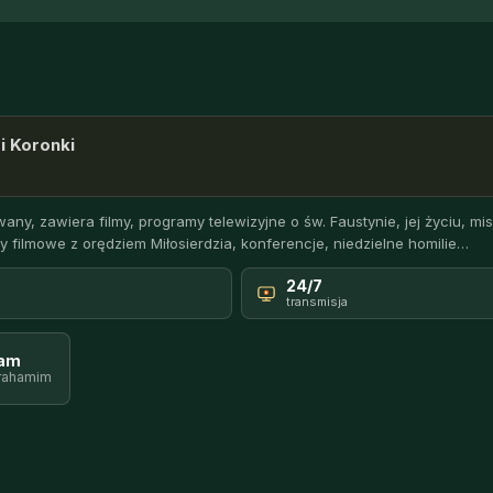
i Koronki
any, zawiera filmy, programy telewizyjne o św. Faustynie, jej życiu, misj
y filmowe z orędziem Miłosierdzia, konferencje, niedzielne homilie…
24/7
transmisja
ram
rahamim