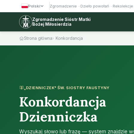
Polski
Zgromadzenie
Dzieło powołań
Rekolekcje
Zgromadzenie Sióstr Matki
Bożej Miłosierdzia
Strona główna
Konkordancja
„DZIENNICZEK" ŚW. SIOSTRY FAUSTYNY
Konkordancja
Dzienniczka
Wyszukaj słowo lub frazę — system znajdzie w