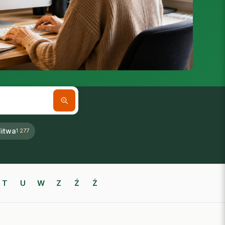
itwa
1 277
T
U
W
Z
Ź
Ż