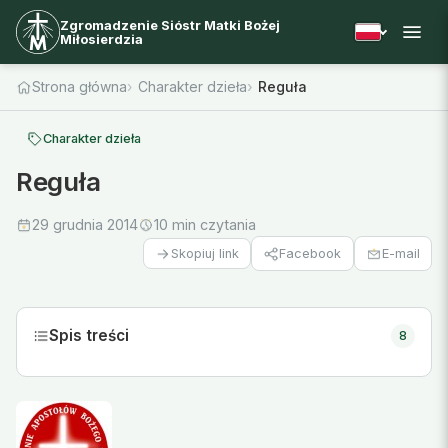
Zgromadzenie Sióstr Matki Bożej
Miłosierdzia
Strona główna
Charakter dzieła
Reguła
Charakter dzieła
Reguła
29 grudnia 2014
10 min czytania
Facebook
E-mail
Skopiuj link
Spis treści
8