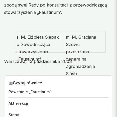
zgodą swej Rady po konsultacji z przewodniczącą
stowarzyszenia „Faustinum”.
s. M. Elżbieta Siepak
m. M. Gracjana
przewodnicząca
Szewc
stowarzyszenia
przełożona
„Faustinum”
generalna
Warszawa, 13 października 2003
Zgromadzenia
Sióstr
Matki Bożej
Czytaj również
Miłosierdzia
Powstanie „Faustinum”
Akt erekcji
Statut