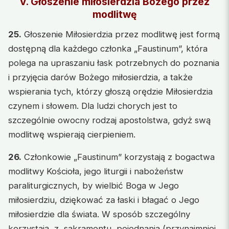
V. Głoszenie miłosierdzia Bożego przez
modlitwę
25.
Głoszenie Miłosierdzia przez modlitwę jest formą
dostępną dla każdego członka „Faustinum”, która
polega na upraszaniu łask potrzebnych do poznania
i przyjęcia darów Bożego miłosierdzia, a także
wspierania tych, którzy głoszą orędzie Miłosierdzia
czynem i słowem. Dla ludzi chorych jest to
szczególnie owocny rodzaj apostolstwa, gdyż swą
modlitwę wspierają cierpieniem.
26.
Członkowie „Faustinum” korzystają z bogactwa
modlitwy Kościoła, jego liturgii i nabożeństw
paraliturgicznych, by wielbić Boga w Jego
miłosierdziu, dziękować za łaski i błagać o Jego
miłosierdzie dla świata. W sposób szczególny
korzystają z sakramentu pojednania (przynajmniej