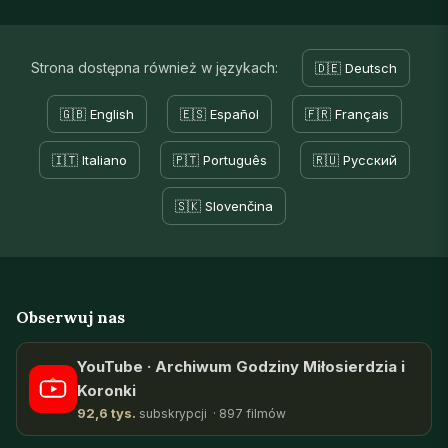
Strona dostępna również w językach:
🇩🇪 Deutsch
🇬🇧 English
🇪🇸 Español
🇫🇷 Français
🇮🇹 Italiano
🇵🇹 Português
🇷🇺 Русский
🇸🇰 Slovenčina
Obserwuj nas
YouTube · Archiwum Godziny Miłosierdzia i
Koronki
92,6 tys.
subskrypcji · 897 filmów