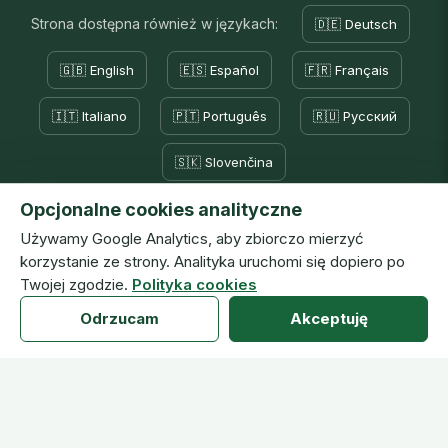
Strona dostępna również w językach:
🇩🇪 Deutsch
🇬🇧 English
🇪🇸 Español
🇫🇷 Français
🇮🇹 Italiano
🇵🇹 Português
🇷🇺 Русский
🇸🇰 Slovenčina
Opcjonalne cookies analityczne
Używamy Google Analytics, aby zbiorczo mierzyć
korzystanie ze strony. Analityka uruchomi się dopiero po
Obserwuj nas
Twojej zgodzie.
Polityka cookies
Odrzucam
Akceptuję
YouTube · Archiwum Godziny Miłosierdzia i
Koronki
92,6 tys.
subskrypcji · 898 filmów
Kanał obsługuje transmisję on-line, codziennie jest aktualizowany,
zawiera filmy, programy telewizyjne o św. Faustynie, jej życiu,