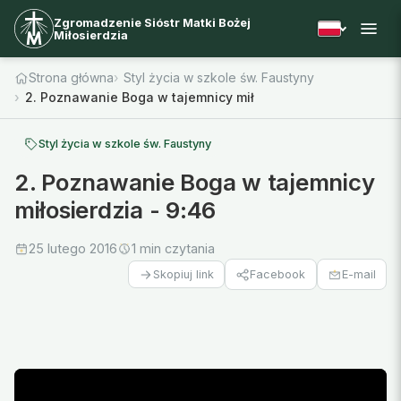
Zgromadzenie Sióstr Matki Bożej
Miłosierdzia
Strona główna
Styl życia w szkole św. Faustyny
2. Poznawanie Boga w tajemnicy miłosierdzia - 9:46
Styl życia w szkole św. Faustyny
2. Poznawanie Boga w tajemnicy
miłosierdzia - 9:46
25 lutego 2016
1 min czytania
Facebook
E-mail
Skopiuj link