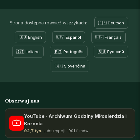
Strona dostępna również w językach:
🇩🇪 Deutsch
🇬🇧 English
🇪🇸 Español
🇫🇷 Français
🇮🇹 Italiano
🇵🇹 Português
🇷🇺 Русский
🇸🇰 Slovenčina
Obserwuj nas
YouTube · Archiwum Godziny Miłosierdzia i
Koronki
92,7 tys.
subskrypcji · 901 filmów