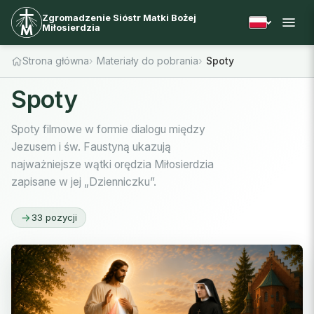
Zgromadzenie Sióstr Matki Bożej
Miłosierdzia
Strona główna
Materiały do pobrania
Spoty
Spoty
Spoty filmowe w formie dialogu między
Jezusem i św. Faustyną ukazują
najważniejsze wątki orędzia Miłosierdzia
zapisane w jej „Dzienniczku”.
33 pozycji