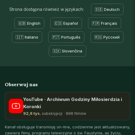
Strona dostępna również w językach:
🇩🇪 Deutsch
🇬🇧 English
🇪🇸 Español
🇫🇷 Français
🇮🇹 Italiano
🇵🇹 Português
🇷🇺 Русский
🇸🇰 Slovenčina
Obserwuj nas
YouTube · Archiwum Godziny Miłosierdzia i
Koronki
92,6 tys.
subskrypcji · 898 filmów
Kanał obsługuje transmisję on-line, codziennie jest aktualizowany,
zawiera filmy, programy telewizyjne o św. Faustynie, jej życiu,