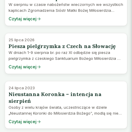
W sierpniu w czasie nabożeństw wieczornych we wszystkich
kaplicach Zgromadzenia Sióstr Matki Bożej Miłosierdzia
śpiewana lub odmawiana jest Koronka do Matki Bożej
Czytaj więcej
Miłosierdzia. W Sanktuarium Bożego Mi…
25 lipca 2026
Piesza pielgrzymka z Czech na Słowację
W dniach 1-9 sierpnia br. po raz XI odbędzie się piesza
pielgrzymka z czeskiego Sanktuarium Bożego Miłosierdzia w
Spišskej Novej Vsi do Sanktuarium Bożego Miłosierdzia na
Czytaj więcej
Górze Butkov na Słowacji. Weź…
24 lipca 2023
Nieustanna Koronka – intencja na
sierpień
Osoby z wielu krajów świata, uczestniczące w dziele
„Nieustannej Koronki do Miłosierdzia Bożego”, modlą się nie
tylko we własnych potrzebach, ale także proszą o
Czytaj więcej
„miłosierdzie dla nas i całego świata”.…