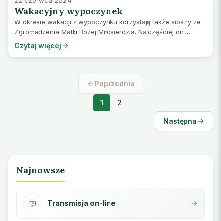
22 czerwca 2024
Wakacyjny wypoczynek
W okresie wakacji z wypoczynku korzystają także siostry ze
Zgromadzenia Matki Bożej Miłosierdzia. Najczęściej dni
odpoczynku wykorzystują na odwiedzenie swych rodzin lub
Czytaj więcej
wyjazd do innego klasztoru Zgr…
Poprzednia
1
2
Następna
Najnowsze
Transmisja on-line