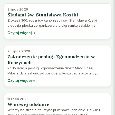
8 lipca 2026
Śladami św. Stanisława Kostki
Z okazji 300. rocznicy kanonizacji św. Stanisława Kostki
diecezja płocka zorganizowała pielgrzymkę szlakiem z
Wiednia do Rzymu, który przemierzył młody Kostka, walcząc o
Czytaj więcej
przyjęcie do zakonu jezuitów.…
26 lipca 2026
Zakończenie posługi Zgromadzenia w
Koszycach
Po 15 latach posługi Zgromadzenie Sióstr Matki Bożej
Miłosierdzia zakończył posługę w Koszycach przy ulicy
Táborskiej 7 na Słowacji. Siostry dziękują Bogu za wszystkie
Czytaj więcej
łaski, jakie otrzymały w tym kla…
11 lipca 2026
W nowej odsłonie
Witamy na stronie: faustyna.pl w nowej odsłonie. Od kilku
miesięcy pracowaliśmy nad nową wersją tej strony