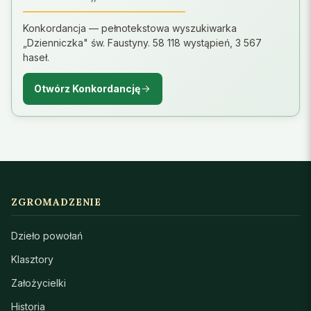
Konkordancja — pełnotekstowa wyszukiwarka
„Dzienniczka" św. Faustyny. 58 118 wystąpień, 3 567
haseł.
Otwórz Konkordancję
ZGROMADZENIE
Dzieło powołań
Klasztory
Założycielki
Historia