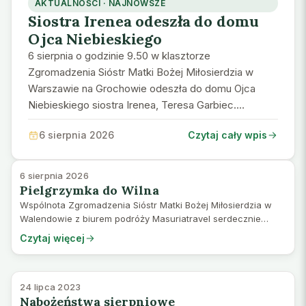
AKTUALNOŚCI · NAJNOWSZE
Siostra Irenea odeszła do domu
Ojca Niebieskiego
6 sierpnia o godzinie 9.50 w klasztorze
Zgromadzenia Sióstr Matki Bożej Miłosierdzia w
Warszawie na Grochowie odeszła do domu Ojca
Niebieskiego siostra Irenea, Teresa Garbiec.
Przyszyła na świat 14 kw…
6 sierpnia 2026
Czytaj cały wpis
6 sierpnia 2026
Pielgrzymka do Wilna
Wspólnota Zgromadzenia Sióstr Matki Bożej Miłosierdzia w
Walendowie z biurem podróży Masuriatravel serdecznie
zapraszają do udziału w cyklu pielgrzymek śladami
Czytaj więcej
Miłosierdzia Bożego i św. Siostry Fausty…
24 lipca 2023
Nabożeństwa sierpniowe