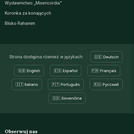
Wydawnictwo „Misericordia"
Koronka za konających
Blisko Rahamim
Strona dostępna również w językach:
🇩🇪 Deutsch
🇬🇧 English
🇪🇸 Español
🇫🇷 Français
🇮🇹 Italiano
🇵🇹 Português
🇷🇺 Русский
🇸🇰 Slovenčina
Obserwuj nas