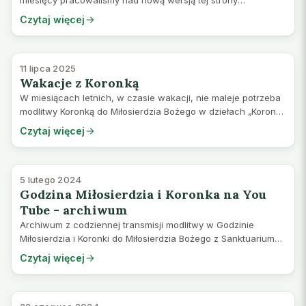
internetowej, by była w niej lepsza tematyczna nawigacja,
Czytaj więcej
przejrzystość, ułatwione korzystani…
11 lipca 2025
Wakacje z Koronką
W miesiącach letnich, w czasie wakacji, nie maleje potrzeba
modlitwy Koronką do Miłosierdzia Bożego w dziełach „Koronka
za konających” i „Nieustanna Koronka”. Dzięki ludziom, którzy
Czytaj więcej
podejmują tę modli…
5 lutego 2024
Godzina Miłosierdzia i Koronka na You
Tube - archiwum
Archiwum z codziennej transmisji modlitwy w Godzinie
Miłosierdzia i Koronki do Miłosierdzia Bożego z Sanktuarium
Bożego Miłosierdzia w Krakowie-Łagiewnikach jest dostępne
Czytaj więcej
na You Tube w kanale: Faustyn…