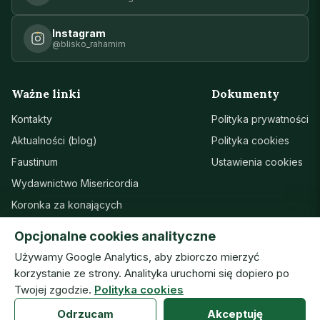
Instagram
@blisko_rahamim
Ważne linki
Dokumenty
Kontakty
Polityka prywatności
Aktualności (blog)
Polityka cookies
Faustinum
Ustawienia cookies
Wydawnictwo Misericordia
Koronka za konających
Sanktuarium w Łagiewnikach
Opcjonalne cookies analityczne
Wsparcie
Używamy Google Analytics, aby zbiorczo mierzyć
korzystanie ze strony. Analityka uruchomi się dopiero po
Twojej zgodzie.
Polityka cookies
© Zgromadzenie Sióstr Matki Bożej Miłosierdzia · ISMM
Odrzucam
Akceptuję
prototyp — wersja robocza (07.08.2026) · v20260804h