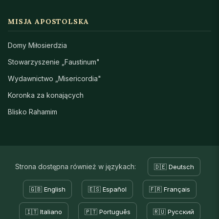
MISJA APOSTOLSKA
Domy Miłosierdzia
Stowarzyszenie „Faustinum"
Wydawnictwo „Misericordia"
Koronka za konających
Blisko Rahamim
Strona dostępna również w językach:
🇩🇪 Deutsch
🇬🇧 English
🇪🇸 Español
🇫🇷 Français
🇮🇹 Italiano
🇵🇹 Português
🇷🇺 Русский