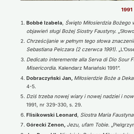
1991
Bobbé Izabela
,
Święto Miłosierdzia Bożego
objawień sługi Bożej Siostry Faustyny.
„Słowo
Chrześcijanie w pełnym tego słowa znaczeniu
Sebastiana Pelczara (2 czerwca 1991).
„L’Oss
Dedicato interemente alla Serva di Dio Sour Fa
Misericordia.
Kalendarz Mariański 1991”.
Dobraczyński Jan,
Miłosierdzie Boże a Deka
4-5.
Dziś trzeba nowej wiary i nowej nadziei i now
1991, nr 329-330, s. 29.
Flisikowski Leonard
,
Siostra Maria Faustyn
Górecki Zenon,
Jezu, ufam Tobie.
„Pielgrzym