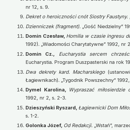
nr 12, s. 9.
Dekret o heroiczności cnót Siostry Faustyny.
Dzienniczek (fragment).
„Gość Niedzielny” 199
Domin Czesław,
Homilia w czasie ingresu do
1992). „Wiadomości Charytatywne” 1992, nr 2,
Domin Cz.,
Eucharystia sercem chrześci
Eucharystia. Program Duszpasterski na rok 19
Dwa dekrety kard. Macharskiego
(ustanow
Łagiewnikach). „Tygodnik Powszechny” 1992, n
Dymel Karolina,
Wypraszać miłosierdzie 
1992, nr 2, s. 2-3.
Dzieszyński Ryszard,
Łagiewnicki Dom Miłos
s. 1-2.
Golonka Józef,
Od Redakcji.
„Wstań”, marzec