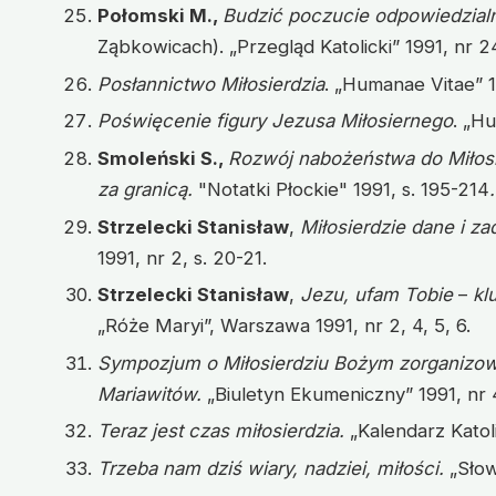
Połomski M.,
Budzić poczucie odpowiedzial
Ząbkowicach). „Przegląd Katolicki” 1991, nr 24,
Posłannictwo Miłosierdzia
. „Humanae Vitae” 19
Poświęcenie figury Jezusa Miłosiernego
. „Hu
Smoleński S.,
Rozwój nabożeństwa do Miłosi
za granicą.
"Notatki Płockie" 1991, s. 195-214
.
Strzelecki Stanisław
,
Miłosierdzie dane i z
1991, nr 2, s. 20-21.
Strzelecki Stanisław
,
Jezu, ufam Tobie
–
kl
„Róże Maryi”, Warszawa 1991, nr 2, 4, 5, 6.
Sympozjum o Miłosierdziu Bożym zorganizowa
Mariawitów.
„Biuletyn Ekumeniczny” 1991, nr 4
Teraz jest czas miłosierdzia.
„Kalendarz Katol
Trzeba nam dziś wiary, nadziei, miłości.
„Słow