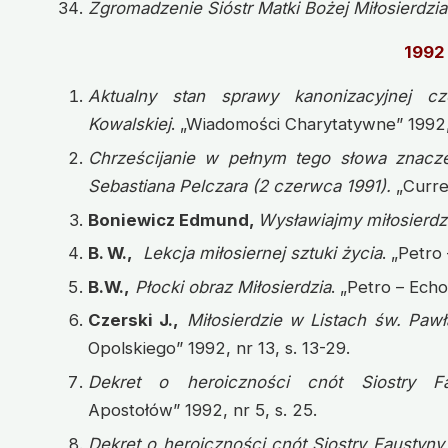
Zgromadzenie Sióstr Matki Bożej Miłosierdzia
1992
Aktualny stan sprawy kanonizacyjnej cz
Kowalskiej
. „Wiadomości Charytatywne” 1992, 
Chrześcijanie w pełnym tego słowa znacze
Sebastiana Pelczara (2 czerwca 1991).
„Curre
Boniewicz Edmund,
Wysławiajmy miłosierdz
B. W.,
Lekcja miłosiernej sztuki życia
. „Petro
B.W.,
Płocki obraz Miłosierdzia
. „Petro – Echo
Czerski J.,
Miłosierdzie w Listach św. Pawł
Opolskiego” 1992, nr 13, s. 13-29.
Dekret o heroiczności cnót Siostry F
Apostołów” 1992, nr 5, s. 25.
Dekret o heroiczności cnót Siostry Faustyny