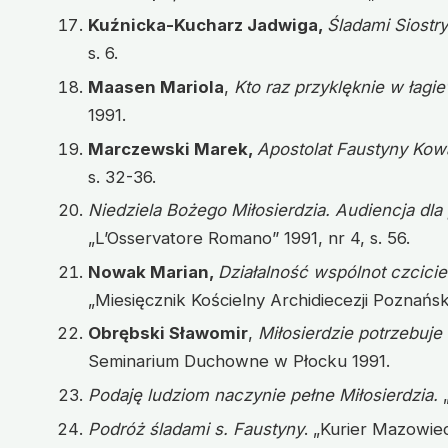
Kuźnicka-Kucharz Jadwiga,
Śladami Siostr
s. 6.
Maasen Mariola
,
Kto raz przyklęknie w łagie
1991.
Marczewski Marek,
Apostolat Faustyny Kowa
s. 32-36.
Niedziela Bożego Miłosierdzia. Audiencja dla 
„L’Osservatore Romano” 1991, nr 4, s. 56.
Nowak Marian,
Działalność wspólnot czcicie
„Miesięcznik Kościelny Archidiecezji Poznańskie
Obrębski Sławomir
,
Miłosierdzie potrzebuje 
Seminarium Duchowne w Płocku 1991.
Podaję ludziom naczynie pełne Miłosierdzia.
Podróż śladami s. Faustyny
. „Kurier Mazowiec