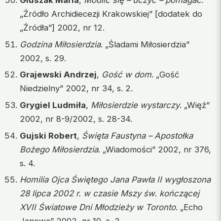
Głuszak Maria
,
Modlić się – uczyć – pomagać
.
„Źródło Archidiecezji Krakowskiej” [dodatek do
„Źródła”] 2002, nr 12.
Godzina Miłosierdzia
. „Śladami Miłosierdzia”
2002, s. 29.
Grajewski Andrzej
,
Gość w dom
. „Gość
Niedzielny” 2002, nr 34, s. 2.
Grygiel Ludmiła
,
Miłosierdzie wystarczy
. „Więź”
2002, nr 8-9/2002, s. 28-34.
Gujski Robert
,
Święta Faustyna – Apostołka
Bożego Miłosierdzia
. „Wiadomości” 2002, nr 376,
s. 4.
Homilia Ojca Świętego Jana Pawła II wygłoszona
28 lipca 2002 r. w czasie Mszy św. kończącej
XVII Światowe Dni Młodzieży w Toronto
. „Echo