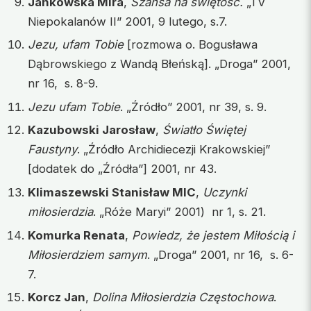
Jankowska Mira
,
Szansa na świętość.
„TV
Niepokalanów II” 2001, 9 lutego, s.7.
Jezu, ufam Tobie
[rozmowa o. Bogusława
Dąbrowskiego z Wandą Błeńską]. „Droga” 2001,
nr 16, s. 8-9.
Jezu ufam Tobie
. „Źródło” 2001, nr 39, s. 9.
Kazubowski Jarosław
,
Światło Świętej
Faustyny
. „Źródło Archidiecezji Krakowskiej”
[dodatek do „Źródła”] 2001, nr 43.
Klimaszewski Stanisław MIC
,
Uczynki
miłosierdzia
. „Róże Maryi” 2001) nr 1, s. 21.
Komurka Renata
,
Powiedz, że jestem Miłością i
Miłosierdziem samym
. „Droga” 2001, nr 16, s. 6-
7.
Korcz Jan
,
Dolina Miłosierdzia Częstochowa
.