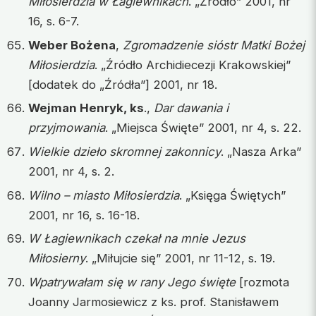
Miłosierdzia w Łagiewnikach
. „Źródło” 2001, nr
16, s. 6-7.
Weber Bożena
,
Zgromadzenie sióstr Matki Bożej
Miłosierdzia
. „Źródło Archidiecezji Krakowskiej”
[dodatek do „Źródła”] 2001, nr 18.
Wejman Henryk, ks
.,
Dar dawania i
przyjmowania
. „Miejsca Święte” 2001, nr 4, s. 22.
Wielkie dzieło skromnej zakonnicy
. „Nasza Arka”
2001, nr 4, s. 2.
Wilno – miasto Miłosierdzia
. „Księga Świętych”
2001, nr 16, s. 16-18.
W Łagiewnikach czekał na mnie Jezus
Miłosierny
. „Miłujcie się” 2001, nr 11-12, s. 19.
Wpatrywałam się w rany Jego święte
[rozmota
Joanny Jarmosiewicz z ks. prof. Stanisławem