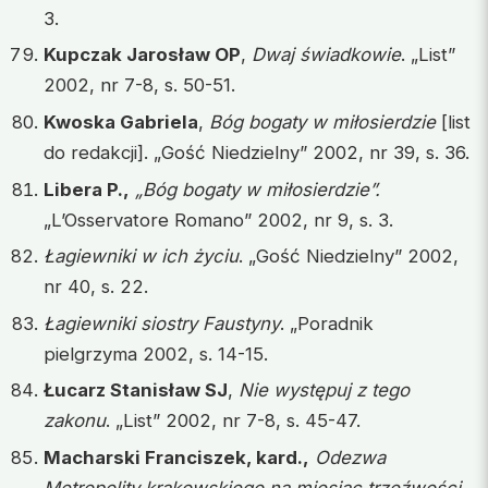
3.
Kupczak Jarosław OP
,
Dwaj świadkowie
. „List”
2002, nr 7-8, s. 50-51.
Kwoska Gabriela
,
Bóg bogaty w miłosierdzie
[list
do redakcji]. „Gość Niedzielny” 2002, nr 39, s. 36.
Libera P.,
„Bóg bogaty w miłosierdzie”.
„L’Osservatore Romano” 2002, nr 9, s. 3.
Łagiewniki w ich życiu
. „Gość Niedzielny” 2002,
nr 40, s. 22.
Łagiewniki siostry Faustyny
. „Poradnik
pielgrzyma 2002, s. 14-15.
Łucarz Stanisław SJ
,
Nie występuj z tego
zakonu
. „List” 2002, nr 7-8, s. 45-47.
Macharski Franciszek, kard.,
Odezwa
Metropolity krakowskiego na miesiąc trzeźwości