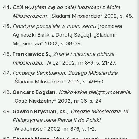
Dziś wysyłam cię do całej ludzkości z Moim
Miłosierdziem
. „Śladami Miłosierdzia” 2002, s. 48.
Faustyna pozostała w moim sercu
[rozmowa
Agnieszki Bialik z Dorotą Segdą]. „Śladami
Miłosierdzia” 2002, s. 38-39.
Frankiewicz S
.,
Znane i nieznane oblicza
miłosierdzia
. „Więź” 2002, nr 8-9, s. 21-27.
Fundacja Sanktuarium Bożego Miłosierdzia
.
„Śladami Miłosierdzia” 2002, s. 49-50.
Gancarz Bogdan
,
Krakowskie pielgrzymowanie
.
„Gość Niedzielny” 2002, nr 36, s. 24.
Gawron Krystian, ks.,
Orędzie Miłosierdzia
.
IX
Pielgrzymka Jana Pawła II do Polski
.
„Wiadomości” 2002, nr 376, s. 1-2.