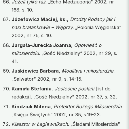
Jeżeli tylko raz
. „Echo Medziugorja” 2002, nr
168, s. 10.
Józefowicz Maciej, ks.,
Drodzy Rodacy jak i
nasi bratankowie – Węgrzy
. „Polonia Węgierska”
2002, nr 76, s. 10.
Jurgała-Jurecka Joanna
,
Opowieść o
miłosierdziu
. „Gość Niedzielny” 2002, nr 29, s.
41.
Juśkiewicz Barbara
,
Modlitwa i miłosierdzie
.
„Salwator” 2002, nr 9, s. 14-15.
Kamała Stefania
,
Jesteście posłani
[list do
redakcji]. „Gość Niedzielny” 2002, nr 37, s. 32.
Kindziuk Milena
,
Protektor Bożego Miłosierdzia
.
„Księga Świętych” 2002, nr 35, s.19-23.
Klasztor w Łagiewnikach
. „Śladami Miłosierdzia”