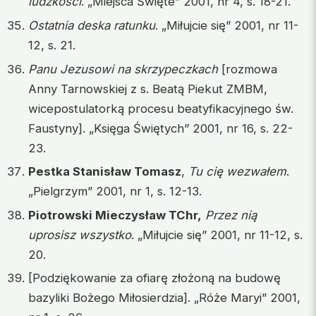
ludzkości
. „Miejsca Święte” 2001, nr 4, s. 18-21.
Ostatnia deska ratunku
. „Miłujcie się” 2001, nr 11-
12, s. 21.
Panu Jezusowi na skrzypeczkach
[rozmowa
Anny Tarnowskiej z s. Beatą Piekut ZMBM,
wicepostulatorką procesu beatyfikacyjnego św.
Faustyny]. „Księga Świętych” 2001, nr 16, s. 22-
23.
Pestka Stanisław Tomasz
,
Tu cię wezwałem
.
„Pielgrzym” 2001, nr 1, s. 12-13.
Piotrowski Mieczysław TChr,
Przez nią
uprosisz wszystko
. „Miłujcie się” 2001, nr 11-12, s.
20.
[Podziękowanie za ofiarę złożoną na budowę
bazyliki Bożego Miłosierdzia]. „Róże Maryi” 2001,