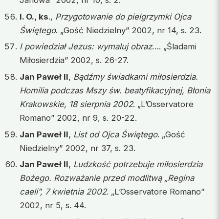
Janowa” 2002, nr 10, s. 2.
I. O., ks
.,
Przygotowanie do pielgrzymki Ojca
Świętego
. „Gość Niedzielny” 2002, nr 14, s. 23.
I powiedział Jezus: wymaluj obraz
…. „Śladami
Miłosierdzia” 2002, s. 26-27.
Jan Paweł II
,
Bądźmy świadkami miłosierdzia.
Homilia podczas Mszy św. beatyfikacyjnej, Błonia
Krakowskie, 18 sierpnia 2002
. „L’Osservatore
Romano” 2002, nr 9, s. 20-22.
Jan Paweł II
,
List od Ojca Świętego
. „Gość
Niedzielny” 2002, nr 37, s. 23.
Jan Paweł II
,
Ludzkość potrzebuje miłosierdzia
Bożego. Rozważanie przed modlitwą „Regina
caeli”, 7 kwietnia 2002
. „L’Osservatore Romano”
2002, nr 5, s. 44.