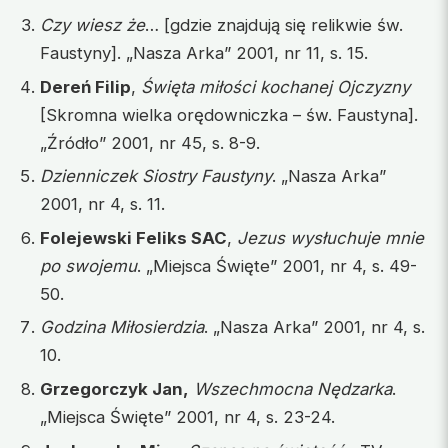
Czy wiesz że
… [gdzie znajdują się relikwie św.
Faustyny]. „Nasza Arka” 2001, nr 11, s. 15.
Dereń Filip
,
Święta miłości kochanej Ojczyzny
[Skromna wielka orędowniczka – św. Faustyna].
„Źródło” 2001, nr 45, s. 8-9.
Dzienniczek Siostry Faustyny
. „Nasza Arka”
2001, nr 4, s. 11.
Folejewski Feliks SAC
,
Jezus wysłuchuje mnie
po swojemu
. „Miejsca Święte” 2001, nr 4, s. 49-
50.
Godzina Miłosierdzia
. „Nasza Arka” 2001, nr 4, s.
10.
Grzegorczyk Jan,
Wszechmocna Nędzarka
.
„Miejsca Święte” 2001, nr 4, s. 23-24.