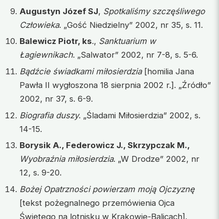
Augustyn Józef SJ
,
Spotkaliśmy szczęśliwego
Człowieka
. „Gość Niedzielny” 2002, nr 35, s. 11.
Balewicz Piotr, ks
.,
Sanktuarium w
Łagiewnikach
. „Salwator” 2002, nr 7-8, s. 5-6.
Bądźcie świadkami miłosierdzia
[homilia Jana
Pawła II wygłoszona 18 sierpnia 2002 r.]. „Źródło”
2002, nr 37, s. 6-9.
Biografia duszy
. „Śladami Miłosierdzia” 2002, s.
14-15.
Borysik A., Federowicz J., Skrzypczak M.,
Wyobraźnia miłosierdzia
. „W Drodze” 2002, nr
12, s. 9-20.
Bożej Opatrzności powierzam moją Ojczyznę
[tekst pożegnalnego przemówienia Ojca
Świętego na lotnisku w Krakowie-Balicach].