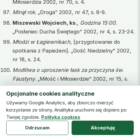
Miłosierdzia 2002, nr 70, s. 4.
Minął rok
. „Droga” 2002, nr 47, s. 8-9.
Miszewski Wojciech, ks
.,
Godzina 15:00
.
„Posłaniec Ducha Świętego” 2002, nr 4, s. 23-24.
Młodzi w Łagiewnikach
, [przygotowanie do
spotkania z Papieżem]. „Gość Niedzielny” 2002,
nr 18, s. 24.
Modlitwa o uproszenie łask za przyczyna św.
Faustyny
. „Miłość i Miłosierdzie” 2002, nr 15, s.
10.
Opcjonalne cookies analityczne
Modlitwa św. Faustyny o łaskę pełnienia
Używamy Google Analytics, aby zbiorczo mierzyć
miłosierdzia wobec bliźnich
. „Nasza Arka” 2002,
korzystanie ze strony. Analityka uruchomi się dopiero po
nr 12, s. 24.
Twojej zgodzie.
Polityka cookies
Modlitwa św. Faustyny za Ojczyznę
. „Czas
Odrzucam
Akceptuję
Miłosierdzia 2002, nr 70, s. 5.