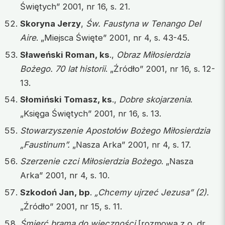
Świętych” 2001, nr 16, s. 21.
Skoryna Jerzy
,
Św. Faustyna w Tenango Del
Aire
. „Miejsca Święte” 2001, nr 4, s. 43-45.
Sławeński Roman, ks
.,
Obraz Miłosierdzia
Bożego. 70 lat historii
. „Źródło” 2001, nr 16, s. 12-
13.
Słomiński Tomasz, ks
.,
Dobre skojarzenia
.
„Księga Świętych” 2001, nr 16, s. 13.
Stowarzyszenie Apostołów Bożego Miłosierdzia
„Faustinum”.
„Nasza Arka” 2001, nr 4, s. 17.
Szerzenie czci Miłosierdzia Bożego
. „Nasza
Arka” 2001, nr 4, s. 10.
Szkodoń Jan, bp
.
„Chcemy ujrzeć Jezusa”
(2).
„Źródło” 2001, nr 15, s. 11.
Śmierć bramą do wieczności
[rozmowa z o. dr.