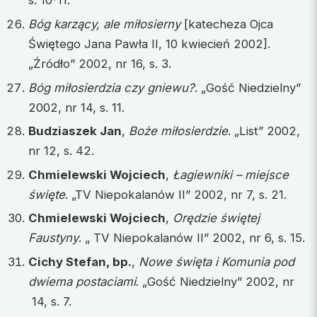
s. 10-11.
Bóg karzący, ale miłosierny
[katecheza Ojca
Świętego Jana Pawła II, 10 kwiecień 2002].
„Źródło” 2002, nr 16, s. 3.
Bóg miłosierdzia czy gniewu?
. „Gość Niedzielny”
2002, nr 14, s. 11.
Budziaszek Jan
,
Boże miłosierdzie
. „List” 2002,
nr 12, s. 42.
Chmielewski Wojciech
,
Łagiewniki – miejsce
święte
. „TV Niepokalanów II” 2002, nr 7, s. 21.
Chmielewski Wojciech
,
Orędzie świętej
Faustyny
. „ TV Niepokalanów II” 2002, nr 6, s. 15.
Cichy Stefan, bp.
,
Nowe święta i Komunia pod
dwiema postaciami
. „Gość Niedzielny” 2002, nr
14, s. 7.