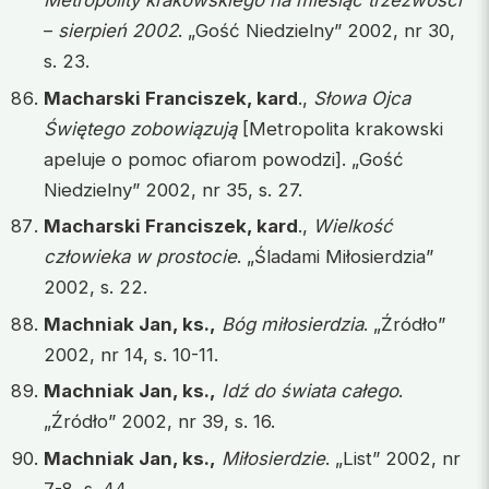
–
sierpień 2002
. „Gość Niedzielny” 2002, nr 30,
s. 23.
Macharski Franciszek, kard
.,
Słowa Ojca
Świętego zobowiązują
[Metropolita krakowski
apeluje o pomoc ofiarom powodzi]. „Gość
Niedzielny” 2002, nr 35, s. 27.
Macharski Franciszek, kard
.,
Wielkość
człowieka w prostocie
. „Śladami Miłosierdzia”
2002, s. 22.
Machniak Jan, ks.,
Bóg miłosierdzia
. „Źródło”
2002, nr 14, s. 10-11.
Machniak Jan, ks.,
Idź do świata całego
.
„Źródło” 2002, nr 39, s. 16.
Machniak Jan, ks.,
Miłosierdzie
. „List” 2002, nr
7-8, s. 44.