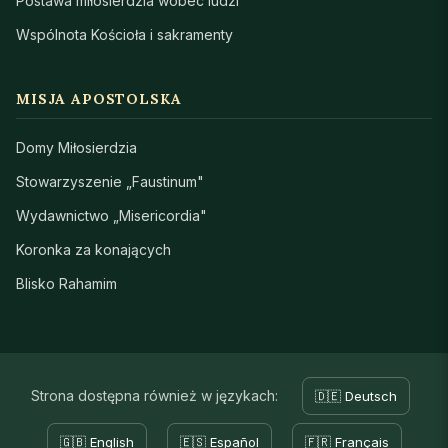
Postawa miłosierdzia wobec ludzi
Wspólnota Kościoła i sakramenty
MISJA APOSTOLSKA
Domy Miłosierdzia
Stowarzyszenie „Faustinum"
Wydawnictwo „Misericordia"
Koronka za konających
Blisko Rahamim
Strona dostępna również w językach:
🇩🇪 Deutsch
🇬🇧 English
🇪🇸 Español
🇫🇷 Français