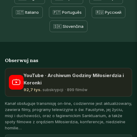
🇮🇹 Italiano
🇵🇹 Português
🇷🇺 Русский
🇸🇰 Slovenčina
Obserwuj nas
YouTube · Archiwum Godziny Miłosierdzia i
Koronki
92,7 tys.
subskrypcji · 899 filmów
Kanał obsługuje transmisję on-line, codziennie jest aktualizowany,
zawiera filmy, programy telewizyjne o św. Faustynie, jej życiu,
misji i duchowości, oraz o łagiewnickim Sanktuarium, a także
spoty filmowe z orędziem Miłosierdzia, konferencje, niedzielne
homilie…