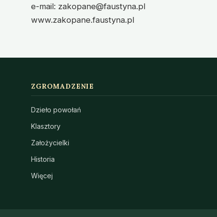
e-mail: zakopane@faustyna.pl
www.zakopane.faustyna.pl
ZGROMADZENIE
Dzieło powołań
Klasztory
Założycielki
Historia
Więcej