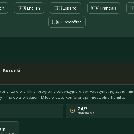
ch
🇬🇧 English
🇪🇸 Español
🇫🇷 Français
🇮
🇸🇰 Slovenčina
i Koronki
any, zawiera filmy, programy telewizyjne o św. Faustynie, jej życiu, misj
y filmowe z orędziem Miłosierdzia, konferencje, niedzielne homilie…
24/7
transmisja
ram
rahamim