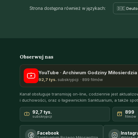
Strona dostępna również w językach:
🇩🇪 Deuts
Obserwuj nas
YouTube · Archiwum Godziny Miłosierdzia 
92,7 tys.
subskrypcji · 899 filmów
Kanał obsługuje transmisję on-line, codziennie jest aktualizow
i duchowości, oraz o łagiewnickim Sanktuarium, a także spot
92,7 tys.
899
subskrypcji
filmów
Facebook
Instag
Sanktuarium Bożego Miłosierdzia
@blisko_