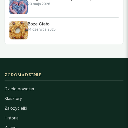
23 maja 2026
Boże Ciało
14 czerwca 2025
ZGROMADZENIE
Dzieło powołań
Klasztory
Założycielki
Historia
Więcej