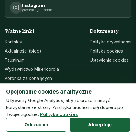
Instagram
@blisko_rahamim
Ważne linki
Dokumenty
Kontakty
Polityka prywatności
Aktualności (blog)
Polityka cookies
Faustinum
Ustawienia cookies
Wydawnictwo Misericordia
Koronka za konających
Sanktuarium w Łagiewnikach
Opcjonalne cookies analityczne
Wsparcie
Używamy Google Analytics, aby zbiorczo mierzyć
korzystanie ze strony. Analityka uruchomi się dopiero po
Twojej zgodzie.
Polityka cookies
© Zgromadzenie Sióstr Matki Bożej Miłosierdzia · ISMM
Odrzucam
Akceptuję
prototyp — wersja robocza (10.08.2026) · v20260804h