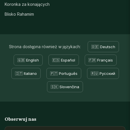
Koronka za konających
Blisko Rahamim
Strona dostępna również w językach:
🇩🇪 Deutsch
🇬🇧 English
🇪🇸 Español
🇫🇷 Français
🇮🇹 Italiano
🇵🇹 Português
🇷🇺 Русский
🇸🇰 Slovenčina
Obserwuj nas