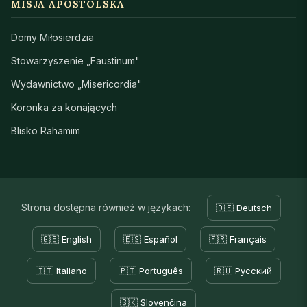
MISJA APOSTOLSKA
Domy Miłosierdzia
Stowarzyszenie „Faustinum"
Wydawnictwo „Misericordia"
Koronka za konających
Blisko Rahamim
Strona dostępna również w językach:
🇩🇪 Deutsch
🇬🇧 English
🇪🇸 Español
🇫🇷 Français
🇮🇹 Italiano
🇵🇹 Português
🇷🇺 Русский
🇸🇰 Slovenčina