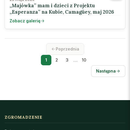
„Majówka” mam i dzieci z Projektu
„Esperanza” na Kubie, Camagüey, maj 2026
Zobacz galerię
Poprzednia
…
1
2
3
10
Następna
ZGROMADZENIE