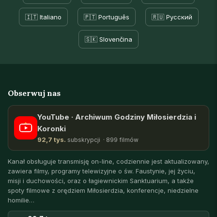
🇮🇹 Italiano
🇵🇹 Português
🇷🇺 Русский
🇸🇰 Slovenčina
Obserwuj nas
YouTube · Archiwum Godziny Miłosierdzia i
Koronki
92,7 tys.
subskrypcji · 899 filmów
Kanał obsługuje transmisję on-line, codziennie jest aktualizowany,
zawiera filmy, programy telewizyjne o św. Faustynie, jej życiu,
misji i duchowości, oraz o łagiewnickim Sanktuarium, a także
spoty filmowe z orędziem Miłosierdzia, konferencje, niedzielne
homilie…