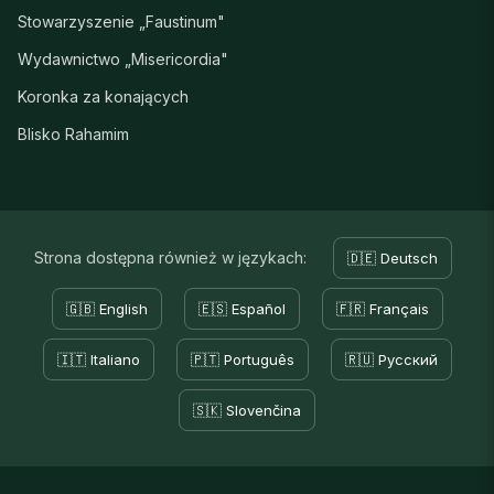
Stowarzyszenie „Faustinum"
Wydawnictwo „Misericordia"
Koronka za konających
Blisko Rahamim
Strona dostępna również w językach:
🇩🇪 Deutsch
🇬🇧 English
🇪🇸 Español
🇫🇷 Français
🇮🇹 Italiano
🇵🇹 Português
🇷🇺 Русский
🇸🇰 Slovenčina