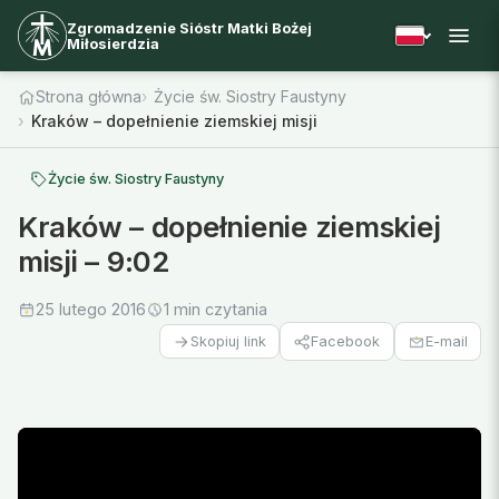
Zgromadzenie Sióstr Matki Bożej
Miłosierdzia
Strona główna
Życie św. Siostry Faustyny
Kraków – dopełnienie ziemskiej misji – 9:02
Życie św. Siostry Faustyny
Kraków – dopełnienie ziemskiej
misji – 9:02
25 lutego 2016
1 min czytania
Facebook
E-mail
Skopiuj link