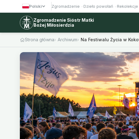
Polski
Zgromadzenie
Dzieło powołań
Rekolekcje
Zgromadzenie Sióstr Matki
Bożej Miłosierdzia
Strona główna
Archiwum
Na Festiwalu Życia w Koko