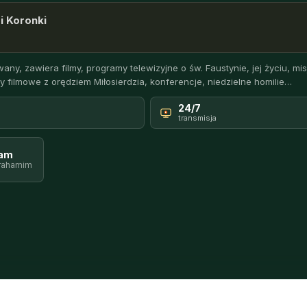
i Koronki
any, zawiera filmy, programy telewizyjne o św. Faustynie, jej życiu, misj
y filmowe z orędziem Miłosierdzia, konferencje, niedzielne homilie…
24/7
transmisja
ram
rahamim