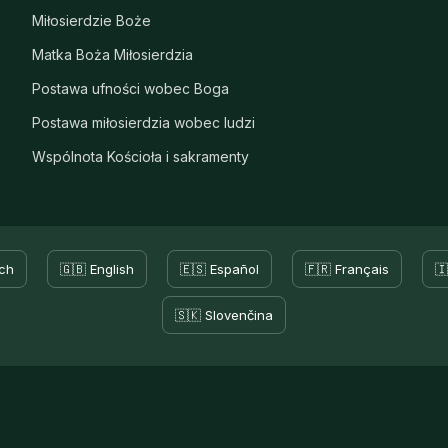
Miłosierdzie Boże
Matka Boża Miłosierdzia
Postawa ufności wobec Boga
Postawa miłosierdzia wobec ludzi
Wspólnota Kościoła i sakramenty
ch
🇬🇧 English
🇪🇸 Español
🇫🇷 Français
🇮
🇸🇰 Slovenčina