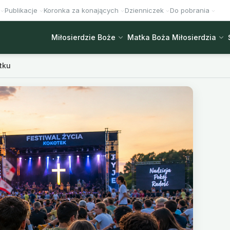
Publikacje
Koronka za konających
Dzienniczek
Do pobrania
Miłosierdzie Boże
Matka Boża Miłosierdzia
tku