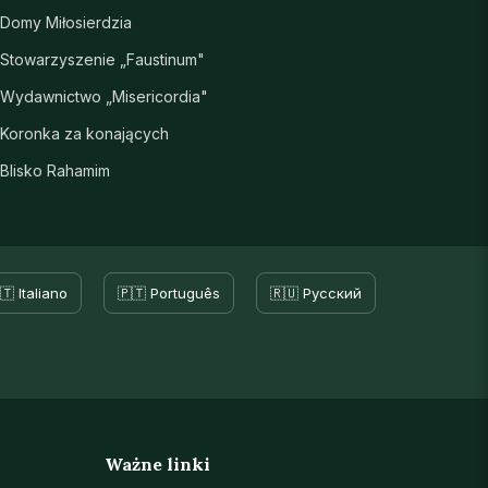
Domy Miłosierdzia
Stowarzyszenie „Faustinum"
Wydawnictwo „Misericordia"
Koronka za konających
Blisko Rahamim
🇹 Italiano
🇵🇹 Português
🇷🇺 Русский
Ważne linki