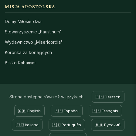
MISJA APOSTOLSKA
Domy Miłosierdzia
Stowarzyszenie „Faustinum"
Wydawnictwo „Misericordia"
Koronka za konających
Blisko Rahamim
Strona dostępna również w językach:
🇩🇪 Deutsch
🇬🇧 English
🇪🇸 Español
🇫🇷 Français
🇮🇹 Italiano
🇵🇹 Português
🇷🇺 Русский