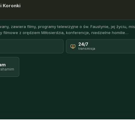
i Koronki
any, zawiera filmy, programy telewizyjne o św. Faustynie, jej życiu, misj
y filmowe z orędziem Miłosierdzia, konferencje, niedzielne homilie…
24/7
transmisja
ram
rahamim