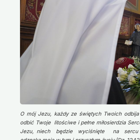
O mój Jezu, każdy ze świętych Twoich odbija 
odbić Twoje litościwe i pełne miłosierdzia Serc
Jezu, niech będzie wyciśnięte na sercu i 
odznaką moją w tym i przyszłym życiu
(Dz. 1242