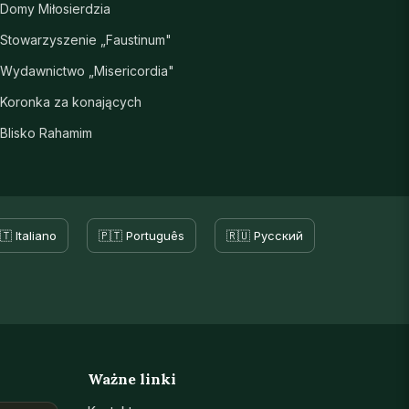
Domy Miłosierdzia
Stowarzyszenie „Faustinum"
Wydawnictwo „Misericordia"
Koronka za konających
Blisko Rahamim
🇹 Italiano
🇵🇹 Português
🇷🇺 Русский
Ważne linki