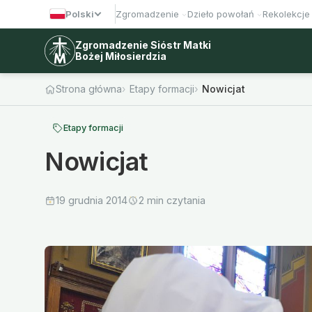
Polski
Zgromadzenie
Dzieło powołań
Rekolekcje
Zgromadzenie Sióstr Matki
Bożej Miłosierdzia
Strona główna
Etapy formacji
Nowicjat
Etapy formacji
Nowicjat
19 grudnia 2014
2 min czytania