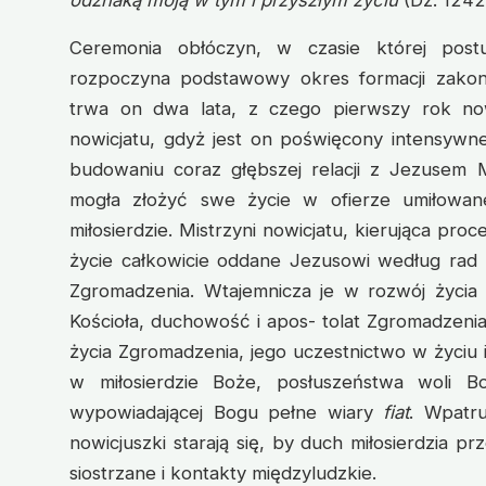
Ceremonia obłóczyn, w czasie której post
rozpoczyna podstawowy okres formacji zakon
trwa on dwa lata, z czego pierwszy rok no
nowicjatu, gdyż jest on poświęcony intensywne
budowaniu coraz głębszej relacji z Jezusem M
mogła złożyć swe życie w ofierze umiłow
miłosierdzie. Mistrzyni nowicjatu, kierująca pr
życie całkowicie oddane Jezusowi według rad
Zgromadzenia. Wtajemnicza je w rozwój życia 
Kościoła, duchowość i apos- tolat Zgromadzeni
życia Zgromadzenia, jego uczestnictwo w życiu i 
w miłosierdzie Boże, posłuszeństwa woli Bo
wypowiadającej Bogu pełne wiary
fiat
. Wpatr
nowicjuszki starają się, by duch miłosierdzia prz
siostrzane i kontakty międzyludzkie.