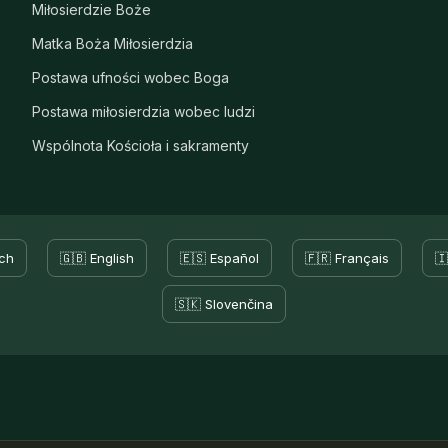
Miłosierdzie Boże
Matka Boża Miłosierdzia
Postawa ufności wobec Boga
Postawa miłosierdzia wobec ludzi
Wspólnota Kościoła i sakramenty
ch
🇬🇧 English
🇪🇸 Español
🇫🇷 Français
🇮
🇸🇰 Slovenčina