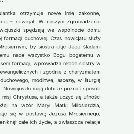
ulantka otrzymuje nowe imię zakonne,
nej – nowicjat. W naszym Zgromadzeniu
wicjuszki spędzają we wspólnocie domu
j formacji duchowej. Czas nowicjatu służy
iłosiernym, by siostra idąc Jego śladami
anemu nade wszystko Bogu bogatemu w
ocesem formacji, wprowadza młode siostry w
 ewangelicznych i zgodnie z charyzmatem
duchowego, modlitwę, ascezę, w liturgię
a. Nowicjuszki mają dobrze poznać sposób
misji Chrystusa, a także uczyć się ufności
żej na wzór Maryi Matki Miłosierdzia,
ując się w postawę Jezusa Miłosiernego,
eniknął całe ich życie, a zwłaszcza relacje