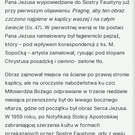
Pana Jezusa wypowiedziane do Siostry Faustyny już
przy pierwszym objawieniu:
Pragnę, aby ten obraz
czczono najpierw w kaplicy waszej i na całym
świecie
. W pierwotnej wersji w tle postaci
(Dz. 47)
Pana Jezusa namalowany był łagiewnicki pejzaż,
który – pod wpływem korespondencji z ks. M.
Sopoćką – artysta zamalował, rysując pod stopami
Chrystusa posadzkę i ciemno- zielone tło.
Obraz zajmował miejsce na ścianie po prawej stronie
kaplicy, ale na uroczyste nabożeństwa ku czci
Miłosierdzia Bożego odprawiane w trzecie niedziele
miesiąca przenoszony był do lewego bocznego
ołtarza, gdzie od początku był obraz Serca Jezusa.
W 1959 roku, po Notyfikacji Stolicy Apostolskiej
zabraniającej szerzenia kultu w formach
przekazanych przez Siostrę Faustynę, gdy z wielu