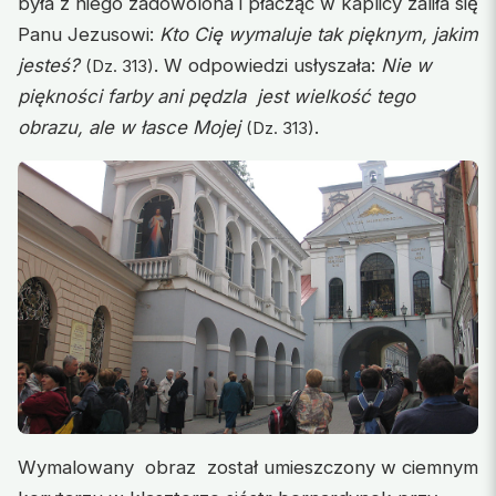
była z niego zadowolona i płacząc w kaplicy żaliła się
Panu Jezusowi:
Kto Cię wymaluje tak pięknym, jakim
jesteś?
. W odpowiedzi usłyszała:
Nie w
(Dz. 313)
piękności farby ani pędzla jest wielkość tego
obrazu, ale w łasce Mojej
.
(Dz. 313)
Wymalowany obraz został umieszczony w ciemnym