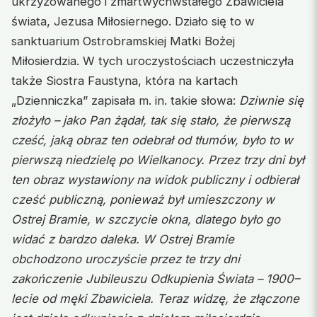
ukrzyżowanego i zmartwychwstałego Zbawiciela
świata, Jezusa Miłosiernego. Działo się to w
sanktuarium Ostrobramskiej Matki Bożej
Miłosierdzia. W tych uroczystościach uczestniczyła
także Siostra Faustyna, która na kartach
„Dzienniczka” zapisała m. in. takie słowa:
Dziwnie się
złożyło – jako Pan żądał, tak się stało, że pierwszą
cześć,
jaką obraz ten odebrał od tłumów, było to w
pierwszą niedzielę po Wielkanocy. Przez trzy dni był
ten obraz wystawiony na widok publiczny i odbierał
cześć publiczną, ponieważ był umieszczony w
Ostrej Bramie, w szczycie okna, dlatego było go
widać z bardzo daleka. W Ostrej Bramie
obchodzono uroczyście przez te trzy dni
zakończenie Jubileuszu Odkupienia Świata – 1900–
lecie od męki Zbawiciela. Teraz widzę, że złączone