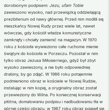
dorobionym podpisem:
Jezu, ufam Tobie
zawieszono wysoko, nad przewiązką oddzielającą
prezbiterium od nawy głównej. Przed nim modlili się
mieszkańcy Nowej Rudy przez wiele lat, nawet
wówczas, gdy kościół władze komunistyczne
zamknęły i chciały zamienić na magazyn.
W 1970
roku z kościoła wywieziono całe ruchome mienie
świątyni do kościoła w Porzeczu. Pozostał w nim
tylko obraz Jezusa Miłosiernego, gdyż był zbyt
wysoko zawieszony, a nie było odpowiedniej
drabiny, by go zdjąć. W 1986 roku potajemnie
podmieniono obraz w kościele w Nowej Rudzie,
instalując w nim kopię, a oryginalny obraz został
przewieziony do Wilna. Po koniecznej konserwacji
płótna, domalowaniu podpisu i nadbudowaniu tła w
górnej części obrazu, w 1987 roku obraz pojawił się