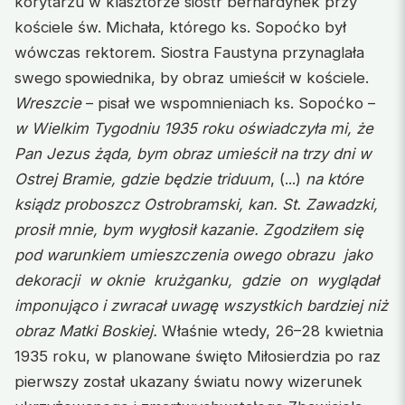
korytarzu w klasztorze sióstr bernardynek przy
kościele św. Michała, którego ks. Sopoćko był
wówczas rektorem. Siostra Faustyna przynaglała
swego
spowied
nika, by obraz umieścił w kościele.
Wreszcie
– pisał we wspomnieniach ks. Sopoćko –
w Wielkim Tygodniu 1935 roku oświadczyła mi, że
Pan Jezus żąda, bym obraz umieścił na trzy dni w
Ostrej Bramie, gdzie będzie triduum
, (...)
na które
ksiądz proboszcz Ostrobramski, kan. St. Zawadzki,
prosił mnie, bym wygłosił kazanie. Zgodziłem się
pod warunkiem umieszczenia owego obrazu jako
dekoracji w oknie krużganku, gdzie on wyglądał
imponująco i zwracał uwagę wszystkich bardziej niż
obraz Matki Boskiej.
Właśnie wtedy, 26–28 kwietnia
1935 roku, w planowane święto Miłosierdzia po raz
pierwszy został ukazany światu nowy wizerunek