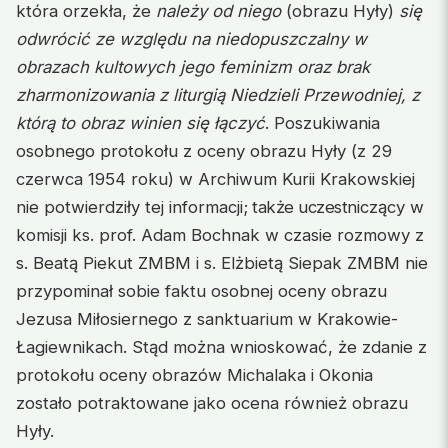
która orzekła, że
należy od niego
(obrazu Hyły)
się
odwrócić ze względu na niedopuszczalny w
obrazach kultowych jego feminizm oraz brak
zharmonizowania z liturgią Niedzieli Przewodniej, z
którą to obraz winien się łączyć
. Poszukiwania
osobnego protokołu z oceny obrazu Hyły (z 29
czerwca 1954 roku) w Archiwum Kurii Krakowskiej
nie potwierdziły tej informacji;
także uczest
niczący w
komisji ks. prof. Adam Bochnak w czasie rozmowy z
s. Beatą Piekut ZMBM i s. Elżbietą Siepak ZMBM nie
przypominał sobie faktu osobnej oceny obrazu
Jezusa Miłosiernego z sanktuarium w Krakowie-
Łagiewnikach. Stąd można wnioskować, że zdanie z
protokołu oceny obrazów Michalaka i Okonia
zostało potraktowane jako ocena również obrazu
Hyły.