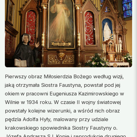
Pierwszy obraz Miłosierdzia Bożego według wizji,
jaką otrzymała Siostra Faustyna, powstał pod jej
okiem
w pra
cowni Eugeniusza Kazimirowskiego w
Wilnie w 1934 roku. W czasie II wojny światowej
powstały kolejne wizerunki, a wśród nich obraz
pędzla Adolfa Hyły, malowany przy udziale
krakowskiego spowiednika Siostry Faustyny o.
Józefa Andrasza SJ. Kopie i reprodukcje drugiego