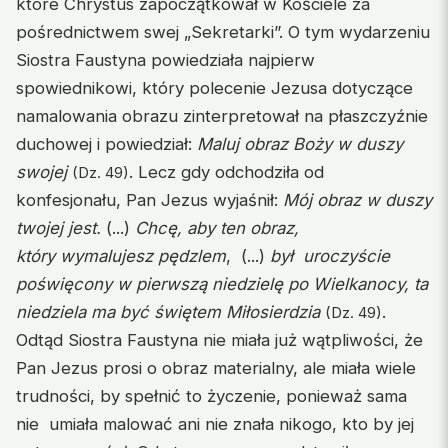
które Chrystus zapoczątkował w Kościele za
pośrednictwem swej „Sekretarki”. O tym wydarzeniu
Siostra Faustyna powiedziała najpierw
spowiednikowi, który polecenie Jezusa dotyczące
namalowania obrazu zinterpretował na płaszczyźnie
duchowej i powiedział:
Maluj obraz Boży w duszy
swojej
. Lecz gdy odchodziła od
(Dz. 49)
konfesjonału, Pan Jezus wyjaśnił:
Mój obraz w duszy
twojej jest.
(...)
Chcę, aby ten obraz,
który wymalujesz pędzlem
, (...)
był uroczyście
poświęcony w pierwszą niedzielę po Wielkanocy, ta
niedziela ma być świętem Miłosierdzia
.
(Dz. 49)
Odtąd Siostra Faustyna nie miała już wątpliwości, że
Pan Jezus prosi o obraz materialny, ale miała wiele
trudności, by spełnić to życzenie, ponieważ sama
nie umiała malować ani nie znała nikogo, kto by jej