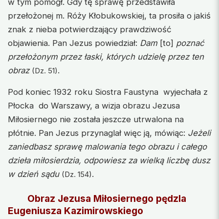
w tym pomógł. Gdy tę sprawę przedstawiła
przełożonej m. Róży Kłobukowskiej, ta prosiła o jakiś
znak z nieba potwierdzający prawdziwość
objawienia. Pan Jezus powiedział:
Dam
[to]
poznać
przełożonym przez łaski, których udzielę przez ten
obraz
.
(Dz. 51)
Pod koniec 1932 roku Siostra Faustyna wyjechała z
Płocka do Warszawy, a wizja obrazu Jezusa
Miłosiernego nie została jeszcze utrwalona na
płótnie. Pan Jezus przynaglał więc ją, mówiąc:
Jeżeli
zaniedbasz sprawę malowania tego obrazu i całego
dzieła miłosierdzia, odpowiesz za wielką liczbę dusz
w dzień sądu
.
(Dz. 154)
Obraz Jezusa Miłosiernego
pędzla
Eugeniusza Kazimirowskiego