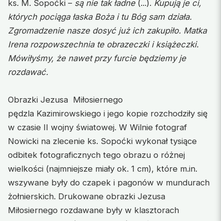
ks. M. Sopoćki –
są nie tak ładne
(...).
Kupują je ci,
których pociąga łaska Boża i tu Bóg sam działa.
Zgromadzenie nasze dosyć już ich zakupiło. Matka
Irena rozpowszechnia te obrazeczki i książeczki.
Mówiłyśmy, że nawet przy furcie będziemy je
rozdawać.
Obrazki Jezusa Miłosiernego
pędzla Kazimirowskiego i jego kopie rozchodziły się
w czasie II wojny światowej. W Wilnie fotograf
Nowicki na zlecenie ks. Sopoćki wykonał tysiące
odbitek fotograficznych tego obrazu o różnej
wielkości (najmniejsze miały ok. 1 cm), które m.in.
wszywane były do czapek i pagonów w mundurach
żołnierskich. Drukowane obrazki Jezusa
Miłosiernego rozdawane były w klasztorach