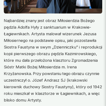
Najbardziej znany jest obraz Miłosierdzia Bożego
pędzla Adolfa Hyły z sanktuarium w Krakowie-
Łagiewnikach. Artysta malował wizerunek Jezusa
Miłosiernego na podstawie opisu, jaki pozostawiła
Siostra Faustyna w swym „Dzienniczku” i reprodukcji
kopii pierwszego obrazu pędzla Kazimirowskiego,
które mu dała przełożona klasztoru Zgromadzenia
Sióstr Matki Bożej Miłosierdzia m. Irena
Krzyżanowska.
Przy
powstaniu
tego obra
zu czynnie
uczestniczył o. Józef Andrasz SJ (krakowski
kierownik duchowy Siostry Faustyny), który od 1942
roku mieszkał w klasztorze w Łagiewnikach, a więc
blisko domu Artysty.