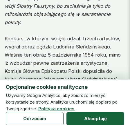
wizji Siostry Faustyny, bo zacieśnia je tylko do
miłosierdzia objawiającego się w sakramencie
pokuty.
Konkurs, w którym wzięło udział trzech artystów,
wygrał obraz pędzla Ludomira Sleńdzińskiego.
Właśnie ten obraz 5 października 1954 roku, mimo
iż wzbudzał pewne zastrzeżenia artystyczne,
Komisja Główna Episkopatu Polski dopuściła do
kultu. Obraz ten (pierwszy obraz Sleńdzińskiego)
Opcjonalne cookies analityczne
znajduje się z kaplicy Zgromadzenia Sióstr Matki
Używamy Google Analytics, aby zbiorczo mierzyć
Bożej Miłosierdzia w Warszawie na Grochowie (ul.
korzystanie ze strony. Analityka uruchomi się dopiero po
Hetmańska 44).
Twojej zgodzie.
Polityka cookies
s. M. Elżbieta Siepak ISMM
Odrzucam
Akceptuję