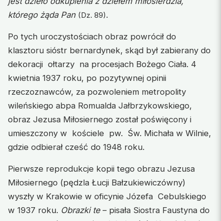
jest dzieło odkupienia z dziełem miłosierdzia,
którego żąda Pan
.
(Dz. 89)
Po tych uroczystościach obraz powrócił do
klasztoru sióstr bernardynek, skąd był zabierany do
dekoracji ołtarzy na procesjach Bożego Ciała. 4
kwietnia 1937 roku, po pozytywnej opinii
rzeczoznawców, za pozwoleniem metropolity
wileńskiego abpa Romualda Jałbrzykowskiego,
obraz Jezusa Miłosiernego został poświęcony i
umieszczony w kościele pw. Św. Michała w Wilnie,
gdzie odbierał cześć do 1948 roku.
Pierwsze reprodukcje kopii tego obrazu Jezusa
Miłosiernego (pędzla Łucji Bałzukiewiczówny)
wyszły w Krakowie w oficynie Józefa Cebulskiego
w 1937 roku.
Obrazki te
– pisała Siostra Faustyna do