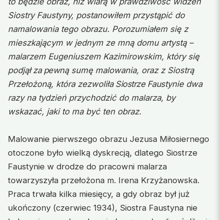
to będzie obraz, niż wiarą w prawdziwość widzeń
Siostry Faustyny, postanowiłem przystąpić do
namalowania tego obrazu. Porozumiałem się z
mieszkającym w jednym ze mną domu artystą –
malarzem Eugeniuszem Kazimirowskim, który się
podjął
za pew
ną sumę malowania, oraz z Siostrą
Przełożoną, która zezwoliła
Siostrze Faus
tynie dwa
razy na tydzień przychodzić do malarza, by
wskazać, jaki to ma być ten obraz.
Malowanie pierwszego obrazu Jezusa Miłosiernego
otoczone było wielką dyskrecją, dlatego Siostrze
Faustynie w drodze do pracowni malarza
towarzyszyła przełożona m. Irena Krzyżanowska.
Praca trwała kilka miesięcy, a gdy obraz był już
ukończony (czerwiec 1934), Siostra Faustyna nie