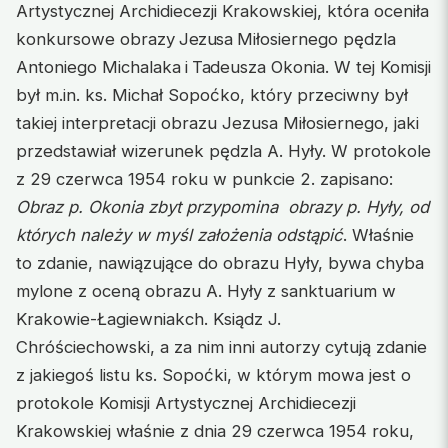
Artystycznej Archidiecezji Krakowskiej, która oceniła
konkursowe obrazy
Jezusa
Miłosiernego pędzla
Antoniego Michalaka
i Ta
deusza Okonia. W tej Komisji
był m.in. ks. Michał Sopoćko, który przeciwny był
takiej interpretacji obrazu Jezusa Miłosiernego, jaki
przedstawiał wizerunek pędzla A. Hyły. W protokole
z 29 czerwca 1954 roku w punkcie 2. zapisano:
Obraz p. Okonia zbyt przypomina obrazy p. Hyły, od
których należy w myśl założenia odstąpić
. Właśnie
to zdanie, nawiązujące do obrazu Hyły, bywa chyba
mylone z oceną obrazu A. Hyły z sanktuarium w
Krakowie-Łagiewniakch. Ksiądz J.
Chróściechowski, a za nim inni autorzy cytują zdanie
z jakiegoś listu ks. Sopoćki, w którym mowa jest o
protokole Komisji Artystycznej Archidiecezji
Krakowskiej właśnie z dnia 29 czerwca 1954 roku,