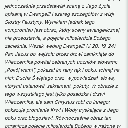
jednocześnie przedstawiał scenę z Jego życia
opisaną w Ewangelii i szereg szczegółów z wizji
Siostry Faustyny. Wynikiem jednak tego
kompromisu jest obraz, który sceny ewangelicznej
nie przedstawia, a pojęcie miłosierdzia Bożego
zacieśnia. Wszak według Ewangelii (J 20, 19–24)
Pan Jezus po wejściu przez drzwi zamknięte do
Wieczernika powitał zebranych uczniów słowami:
„Pokój wam!”, pokazał im rany rąk i boku, tchnął na
nich Ducha Świętego oraz wypowiedział słowa,
którymi ustanowił sakrament pokuty. W obrazie z
tego wszystkiego jest tylko posadzka i drzwi
Wieczernika, ale sam Chrystus robi co innego:
pokazuje promienie Krwi i Wody tryskające z Jego
boku oraz błogosławi. Równocześnie obraz ten
ogranicza pojęcie miłosierdzia Bożego wyrażone w