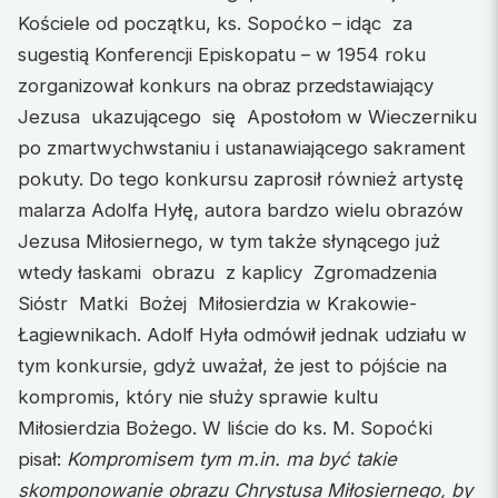
Kościele od początku, ks. Sopoćko – idąc za
sugestią Konferencji Episkopatu – w 1954 roku
zorganizował konkurs na
obraz przed
stawiający
Jezusa ukazującego się Apostołom w Wieczerniku
po zmartwychwstaniu i ustanawiającego sakrament
pokuty. Do tego konkursu zaprosił również artystę
malarza Adolfa Hyłę, autora bardzo wielu obrazów
Jezusa Miłosiernego, w tym także słynącego już
wtedy łaskami obrazu z kaplicy Zgromadzenia
Sióstr Matki Bożej Miłosierdzia w Krakowie-
Łagiewnikach. Adolf Hyła odmówił jednak udziału w
tym konkursie, gdyż uważał, że jest to pójście na
kompromis, który nie służy sprawie kultu
Miłosierdzia Bożego. W liście do ks. M. Sopoćki
pisał:
Kompromisem tym m.in. ma być takie
skomponowanie obrazu Chrystusa Miłosiernego, by