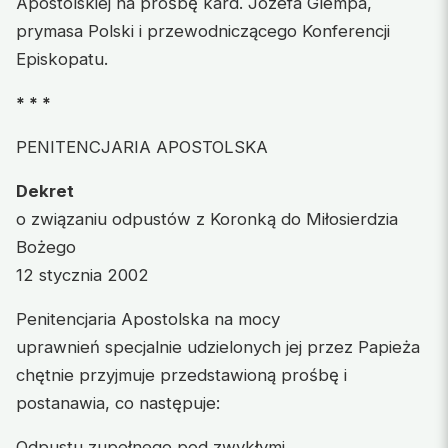
Apostolskiej na prośbę kard. Józefa Glempa,
prymasa Polski i przewodniczącego Konferencji
Episkopatu.
* * *
PENITENCJARIA APOSTOLSKA
Dekret
o związaniu odpustów z Koronką do Miłosierdzia
Bożego
12 stycznia 2002
Penitencjaria Apostolska na mocy
uprawnień specjalnie udzielonych jej przez Papieża
chętnie przyjmuje przedstawioną prośbę i
postanawia, co następuje:
Odpustu zupełnego pod zwykłymi