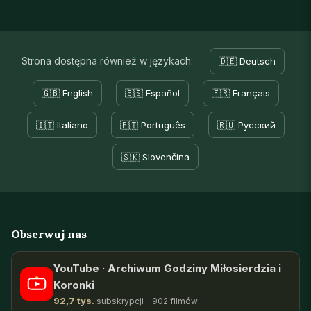
Strona dostępna również w językach:
🇩🇪 Deutsch
🇬🇧 English
🇪🇸 Español
🇫🇷 Français
🇮🇹 Italiano
🇵🇹 Português
🇷🇺 Русский
🇸🇰 Slovenčina
Obserwuj nas
YouTube · Archiwum Godziny Miłosierdzia i
Koronki
92,7 tys.
subskrypcji · 902 filmów