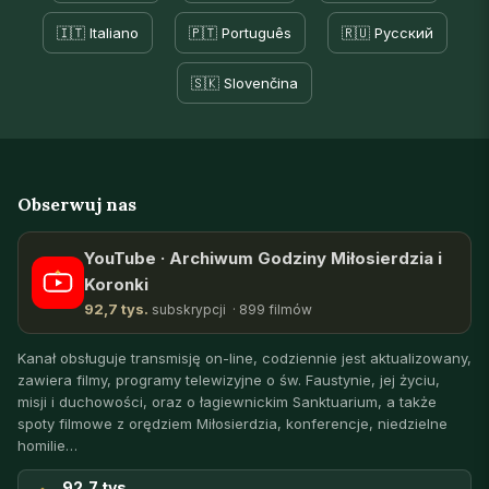
🇮🇹 Italiano
🇵🇹 Português
🇷🇺 Русский
🇸🇰 Slovenčina
Obserwuj nas
YouTube · Archiwum Godziny Miłosierdzia i
Koronki
92,7 tys.
subskrypcji · 899 filmów
Kanał obsługuje transmisję on-line, codziennie jest aktualizowany,
zawiera filmy, programy telewizyjne o św. Faustynie, jej życiu,
misji i duchowości, oraz o łagiewnickim Sanktuarium, a także
spoty filmowe z orędziem Miłosierdzia, konferencje, niedzielne
homilie…
92,7 tys.