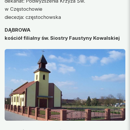
dekanat: Podwyższenia Krzyża Św.
w Częstochowie
diecezja: częstochowska
DĄBROWA
kościół filialny św. Siostry Faustyny Kowalskiej