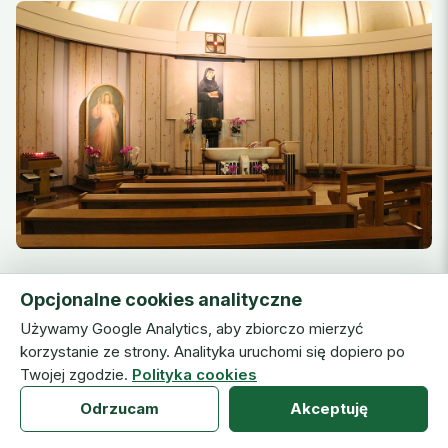
ul. Siostry Faustyny 3
Opcjonalne cookies analityczne
30-420 Kraków
Używamy Google Analytics, aby zbiorczo mierzyć
tel.: (012) 266 23 68; 252 33 00
korzystanie ze strony. Analityka uruchomi się dopiero po
fax: (012) 263 79 97
Twojej zgodzie.
Polityka cookies
e-mail: informacja@pastorallodge.com.pl
Odrzucam
Akceptuję
ŁASK