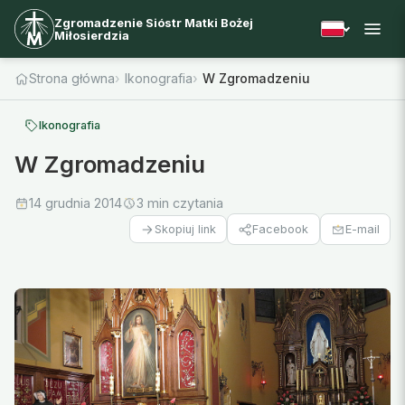
Zgromadzenie Sióstr Matki Bożej
Miłosierdzia
Strona główna
Ikonografia
W Zgromadzeniu
Ikonografia
W Zgromadzeniu
14 grudnia 2014
3 min czytania
Facebook
E-mail
Skopiuj link