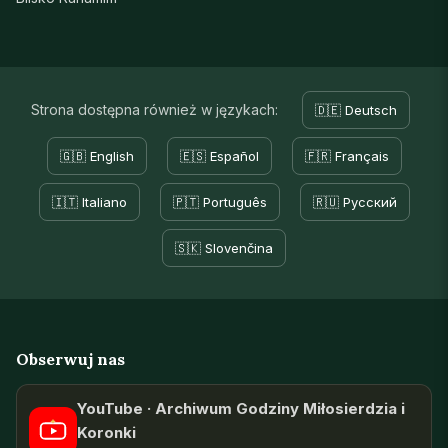
Strona dostępna również w językach:
🇩🇪 Deutsch
🇬🇧 English
🇪🇸 Español
🇫🇷 Français
🇮🇹 Italiano
🇵🇹 Português
🇷🇺 Русский
🇸🇰 Slovenčina
Obserwuj nas
YouTube · Archiwum Godziny Miłosierdzia i
Koronki