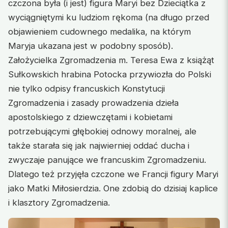
czczona była (i jest) figura Maryi bez Dzieciątka z
wyciągniętymi ku ludziom rękoma (na długo przed
objawieniem cudownego medalika, na którym
Maryja ukazana jest w podobny sposób).
Założycielka Zgromadzenia m. Teresa Ewa z książąt
Sułkowskich hrabina Potocka przywiozła do Polski
nie tylko odpisy francuskich Konstytucji
Zgromadzenia i zasady prowadzenia dzieła
apostolskiego z dziewczętami i kobietami
potrzebującymi głębokiej odnowy moralnej, ale
także starała się jak najwierniej oddać ducha i
zwyczaje panujące we francuskim Zgromadzeniu.
Dlatego też przyjęła czczone we Francji figury Maryi
jako Matki Miłosierdzia. One zdobią do dzisiaj kaplice
i klasztory Zgromadzenia.