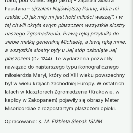
roku, pod koniec tego [aktu] – zapisała Siostra
Faustyna –
ujrzałam Najświętszą Pannę, która mi
rzekła: „O jak miły mi jest hołd miłości waszej”. I w
tej chwili okryła swym płaszczem wszystkie siostry
naszego Zgromadzenia. Prawą ręką przytuliła do
siebie matkę generalną Michaelę, a lewą ręką mnie,
a wszystkie siostry były u Jej stóp osłonięte Jej
płaszczem
. Te wydarzenia pozwoliły
(Dz. 1244)
nawiązać do najstarszego typu ikonograficznego
miłosierdzia Maryi, który od XIII wieku powszechny
był w wielu krajach zachodniej Europy. W ostatnich
latach w klasztorach Zgromadzenia (Krakowie, w
kaplicy w Zakopanem) pojawiły się obrazy Mater
Misericordiae z rozpostartym płaszczem opieki.
Opracowanie:
s. M. Elżbieta Siepak ISMM