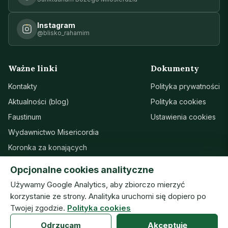
Instagram
@blisko_rahamim
Ważne linki
Dokumenty
Kontakty
Polityka prywatności
Aktualności (blog)
Polityka cookies
Faustinum
Ustawienia cookies
Wydawnictwo Misericordia
Koronka za konających
Sanktuarium w Łagiewnikach
Opcjonalne cookies analityczne
Wsparcie
Używamy Google Analytics, aby zbiorczo mierzyć
korzystanie ze strony. Analityka uruchomi się dopiero po
Twojej zgodzie.
Polityka cookies
© Zgromadzenie Sióstr Matki Bożej Miłosierdzia · ISMM
Odrzucam
Akceptuję
prototyp — wersja robocza (09.08.2026) · v20260804h