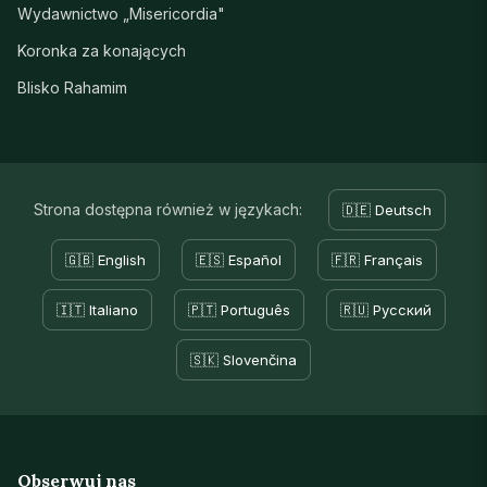
Wydawnictwo „Misericordia"
Koronka za konających
Blisko Rahamim
Strona dostępna również w językach:
🇩🇪 Deutsch
🇬🇧 English
🇪🇸 Español
🇫🇷 Français
🇮🇹 Italiano
🇵🇹 Português
🇷🇺 Русский
🇸🇰 Slovenčina
Obserwuj nas