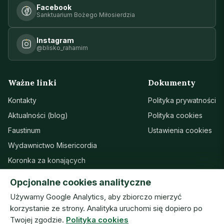
Facebook
Sanktuarium Bożego Miłosierdzia
Instagram
@blisko_rahamim
Ważne linki
Dokumenty
Kontakty
Polityka prywatności
Aktualności (blog)
Polityka cookies
Faustinum
Ustawienia cookies
Wydawnictwo Misericordia
Koronka za konających
Sanktuarium w Łagiewnikach
Opcjonalne cookies analityczne
Wsparcie
Używamy Google Analytics, aby zbiorczo mierzyć
korzystanie ze strony. Analityka uruchomi się dopiero po
Twojej zgodzie.
Polityka cookies