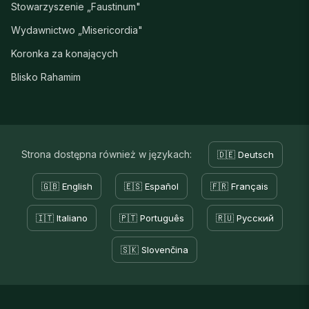
Stowarzyszenie „Faustinum"
Wydawnictwo „Misericordia"
Koronka za konających
Blisko Rahamim
Strona dostępna również w językach:
🇩🇪 Deutsch
🇬🇧 English
🇪🇸 Español
🇫🇷 Français
🇮🇹 Italiano
🇵🇹 Português
🇷🇺 Русский
🇸🇰 Slovenčina