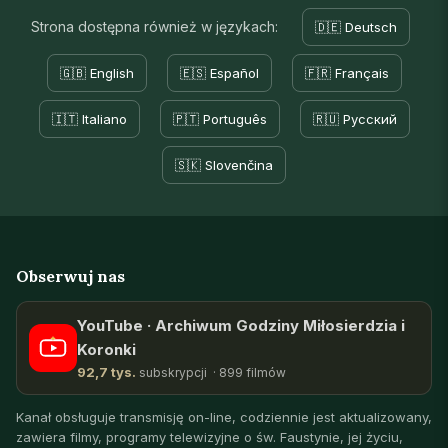
Strona dostępna również w językach:
🇩🇪 Deutsch
🇬🇧 English
🇪🇸 Español
🇫🇷 Français
🇮🇹 Italiano
🇵🇹 Português
🇷🇺 Русский
🇸🇰 Slovenčina
Obserwuj nas
YouTube · Archiwum Godziny Miłosierdzia i
Koronki
92,7 tys.
subskrypcji · 899 filmów
Kanał obsługuje transmisję on-line, codziennie jest aktualizowany,
zawiera filmy, programy telewizyjne o św. Faustynie, jej życiu,