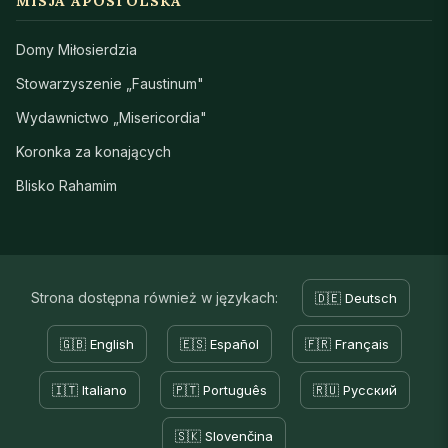
MISJA APOSTOLSKA
Domy Miłosierdzia
Stowarzyszenie „Faustinum"
Wydawnictwo „Misericordia"
Koronka za konających
Blisko Rahamim
Strona dostępna również w językach:
🇩🇪 Deutsch
🇬🇧 English
🇪🇸 Español
🇫🇷 Français
🇮🇹 Italiano
🇵🇹 Português
🇷🇺 Русский
🇸🇰 Slovenčina