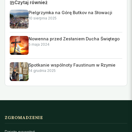
Czytaj również
Pielgrzymka na Górę Butkov na Słowacji
10 sierpnia 2025
Nowenna przed Zesłaniem Ducha Świętego
5 maja 2024
Spotkanie wspólnoty Faustinum w Rzymie
14 grudnia 2025
ZGROMADZENIE
Dzieło powołań