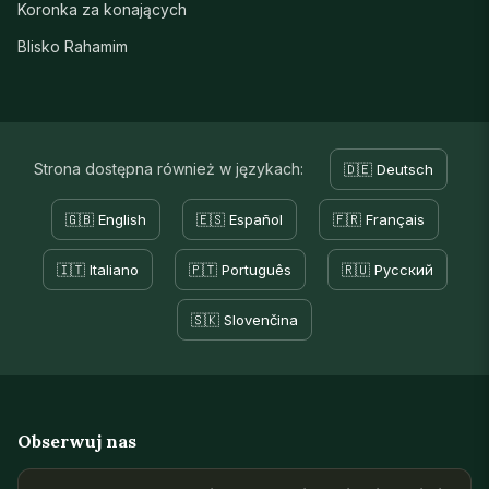
Koronka za konających
Blisko Rahamim
Strona dostępna również w językach:
🇩🇪 Deutsch
🇬🇧 English
🇪🇸 Español
🇫🇷 Français
🇮🇹 Italiano
🇵🇹 Português
🇷🇺 Русский
🇸🇰 Slovenčina
Obserwuj nas