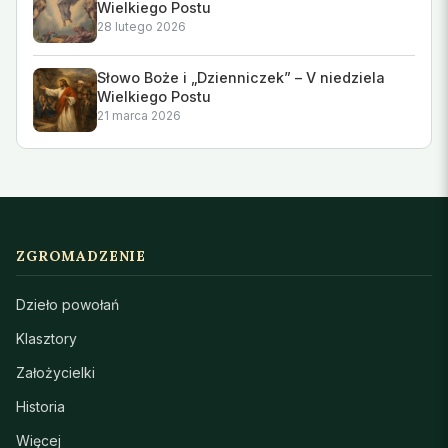
Wielkiego Postu
28 lutego 2026
Słowo Boże i „Dzienniczek” – V niedziela
Wielkiego Postu
21 marca 2026
ZGROMADZENIE
Dzieło powołań
Klasztory
Założycielki
Historia
Więcej