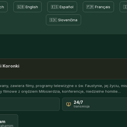
ch
🇬🇧 English
🇪🇸 Español
🇫🇷 Français
🇮
🇸🇰 Slovenčina
i Koronki
any, zawiera filmy, programy telewizyjne o św. Faustynie, jej życiu, misj
y filmowe z orędziem Miłosierdzia, konferencje, niedzielne homilie…
24/7
transmisja
ram
rahamim