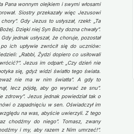
ciła Pana wonnym olejkiem i swymi włosami
horował. Siostry przekazały więc Jezusowi
chory”. Gdy Jezus to usłyszał, rzekł: „Ta
Bożej. Dzięki niej Syn Boży dozna chwały”.
 Gdy jednak usłyszał, że choruje, pozostał
po ich upływie zwrócił się do uczniów:
ieli: „Rabbi, Żydzi dopiero co usiłowali
ócić?”. Jezus im odparł: „Czy dzień nie
tyka się, gdyż widzi światło tego świata.
ieważ nie ma w nim światła”. A gdy to
snął, lecz pójdę, aby go wyrwać ze snu”.
zie zdrowy”. Jezus jednak powiedział tak o
 mówi o zapadnięciu w sen. Oświadczył im
 względu na was, abyście uwierzyli. Z tego
raz chodźmy do niego”. Tomasz, zwany
hodźmy i my, aby razem z Nim umrzeć!”.