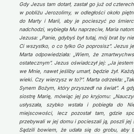
Gdy Jezus tam dotarł, zastał go już od czterech
w pobliżu Jerozolimy, w odległości około pięt
do Marty i Marii, aby je pocieszyć po śmierc
nadchodzi, wybiegła Mu naprzeciw, Maria natomi
Jezusa: „Panie, gdybyś był tutaj, mój brat by n
Ci wszystko, o co tylko Go poprosisz”. Jezus je
Marta odpowiedziała: „Wiem, że zmartwychws
ostatecznym”. Jezus oświadczył jej: „Ja jeste
we Mnie, nawet jeśliby umarł, będzie żył. Każd
wieki. Czy wierzysz w to?”. Marta odrzekła: „Ta
Synem Bożym, który przyszedł na świat”. A gdy
siostrę Marię, mówiąc jej po kryjomu: „Nauczycie
usłyszała, szybko wstała i pobiegła do N
miejscowości, lecz pozostał tam, gdzie spo
przebywali w jej domu i pocieszali ją, poszli jej
Sądzili bowiem, że udała się do grobu, aby 