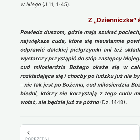
w Niego
(J 11, 1-45).
Z „Dzienniczka” 
Powiedz duszom, gdzie mają szukać pociech, t
największe cuda, które się nieustannie powt
odprawić dalekiej pielgrzymki ani też skła
wystarczy przystąpić do stóp zastępcy Mojego
cud miłosierdzia Bożego okaże się w całe
rozkładająca się i choćby po ludzku już nie b
– nie tak jest po Bożemu, cud miłosierdzia Bo
biedni, którzy nie korzystają z tego cudu m
wołać, ale będzie już za późno
(Dz. 1448)
.
POPRZEDNI