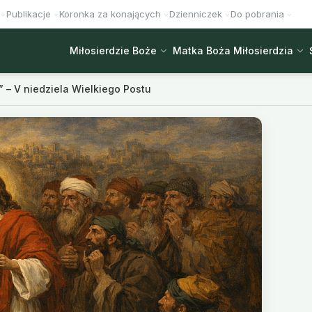
Publikacje
Koronka za konających
Dzienniczek
Do pobrania
Miłosierdzie Boże
Matka Boża Miłosierdzia
” – V niedziela Wielkiego Postu