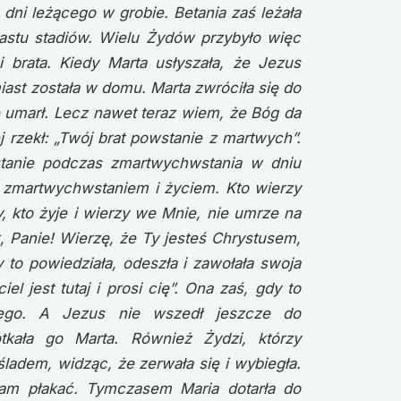
 dni leżącego w grobie. Betania zaś leżała
nastu stadiów. Wielu Żydów przybyło więc
i brata. Kiedy Marta usłyszała, że Jezus
ast została w domu. Marta zwróciła się do
ie umarł. Lecz nawet teraz wiem, że Bóg da
j rzekł: „Twój brat powstanie z martwych”.
tanie podczas zmartwychwstania w dniu
m zmartwychwstaniem i życiem. Kto wierzy
y, kto żyje i wierzy we Mnie, nie umrze na
k, Panie! Wierzę, że Ty jesteś Chrystusem,
 to powiedziała, odeszła i zawołała swoja
l jest tutaj i prosi cię”. Ona zaś, gdy to
iego. A Jezus nie wszedł jeszcze do
tkała go Marta. Również Żydzi, którzy
 śladem, widząc, że zerwała się i wybiegła.
tam płakać. Tymczasem Maria dotarła do