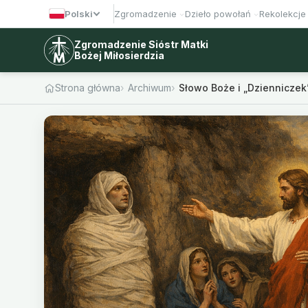
Polski
Zgromadzenie
Dzieło powołań
Rekolekcje
Zgromadzenie Sióstr Matki
Bożej Miłosierdzia
Strona główna
Archiwum
Słowo Boże i „Dzienniczek