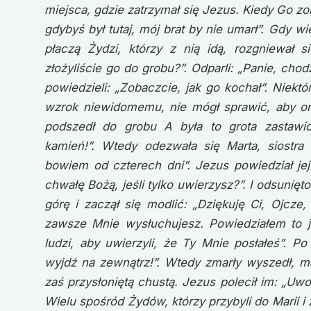
miejsca, gdzie zatrzymał się Jezus. Kiedy Go zob
gdybyś był tutaj, mój brat by nie umarł”. Gdy w
płaczą Żydzi, którzy z nią idą, rozgniewał s
złożyliście go do grobu?”. Odparli: „Panie, ch
powiedzieli: „Zobaczcie, jak go kochał”. Niektó
wzrok niewidomemu, nie mógł sprawić, aby on
podszedł do grobu A była to grota zastawio
kamień!”. Wtedy odezwała się Marta, siostra 
bowiem od czterech dni”. Jezus powiedział je
chwałę Bożą, jeśli tylko uwierzysz?”. I odsun
górę i zaczął się modlić: „Dziękuję Ci, Ojcze
zawsze Mnie wysłuchujesz. Powiedziałem to 
ludzi, aby uwierzyli, że Ty Mnie posłałeś”. P
wyjdź na zewnątrz!”. Wtedy zmarły wyszedł, ma
zaś przysłoniętą chustą. Jezus polecił im: „Uwo
Wielu spośród Żydów, którzy przybyli do Marii i