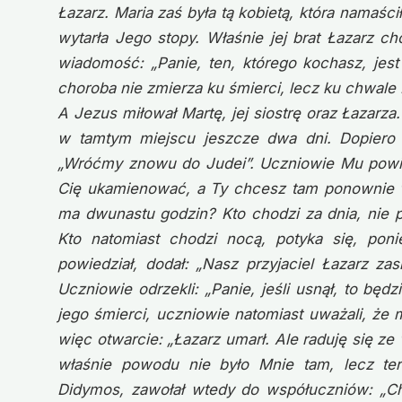
Łazarz. Maria zaś była tą kobietą, która namaś
wytarła Jego stopy. Właśnie jej brat Łazarz c
wiadomość: „Panie, ten, którego kochasz, jest 
choroba nie zmierza ku śmierci, lecz ku chwale 
A Jezus miłował Martę, jej siostrę oraz Łazarza.
w tamtym miejscu jeszcze dwa dni. Dopiero 
„Wróćmy znowu do Judei”. Uczniowie Mu powiedz
Cię ukamienować, a Ty chcesz tam ponownie wr
ma dwunastu godzin? Kto chodzi za dnia, nie po
Kto natomiast chodzi nocą, potyka się, pon
powiedział, dodał: „Nasz przyjaciel Łazarz za
Uczniowie odrzekli: „Panie, jeśli usnął, to będ
jego śmierci, uczniowie natomiast uważali, że
więc otwarcie: „Łazarz umarł. Ale raduję się ze
właśnie powodu nie było Mnie tam, lecz te
Didymos, zawołał wtedy do współuczniów: „C