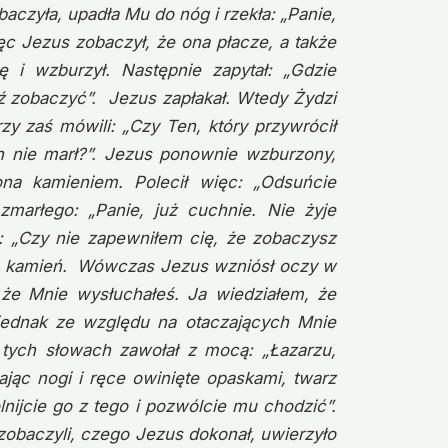
aczyła, upadła Mu do nóg i rzekła: „Panie,
ięc Jezus zobaczył, że ona płacze, a także
ię i wzburzył. Następnie zapytał: „Gdzie
odź zobaczyć”. Jezus zapłakał. Wtedy Żydzi
rzy zaś mówili: „Czy Ten, który przywrócił
 nie marł?”. Jezus ponownie wzburzony,
na kamieniem. Polecił więc: „Odsuńcie
zmarłego: „Panie, już cuchnie. Nie żyje
j: „Czy nie zapewniłem cię, że zobaczysz
ięto kamień. Wówczas Jezus wzniósł oczy w
, że Mnie wysłuchałeś. Ja wiedziałem, że
jednak ze względu na otaczających Mnie
o tych słowach zawołał z mocą: „Łazarzu,
jąc nogi i ręce owinięte opaskami, twarz
lnijcie go z tego i pozwólcie mu chodzić”.
 zobaczyli, czego Jezus dokonał, uwierzyło