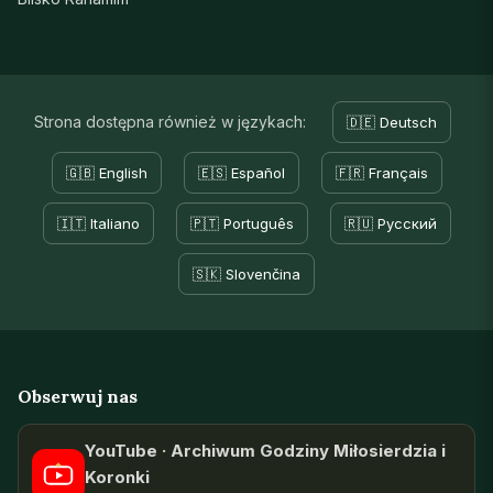
Strona dostępna również w językach:
🇩🇪 Deutsch
🇬🇧 English
🇪🇸 Español
🇫🇷 Français
🇮🇹 Italiano
🇵🇹 Português
🇷🇺 Русский
🇸🇰 Slovenčina
Obserwuj nas
YouTube · Archiwum Godziny Miłosierdzia i
Koronki